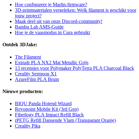
Hoe configureer je Marlin-firmware?
3D-printmaterialen vergeleken: Welk filament is geschikt voor
jouw project?
Maak deel uit van onze Discord-community!
Bambu Lab AMS-Guide
Hoe je de vaasmodus in Cura gebruikt
Ontdek 3DJake:
The Filament
Extrudr PLA NX2 Mat Metallic Grijs
13 recensies voor Polymaker PolyTerra PLA Charcoal Black
Creality Sermoon X1
AzureFilm PLA Bruin
Nieuwe producten:
BIQU Panda Hotend Wizard
Revopoint Mobile Kit (3rd Gen)
Fiberlogy PLA Impact Refill Black
rPETG Refill Dansende Vlam (Transparant Oranje)
Creality Pika