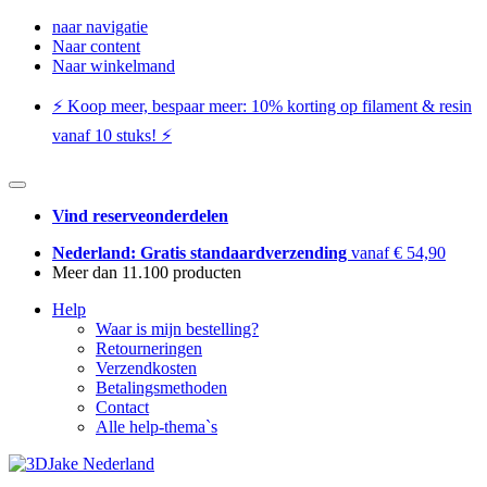
naar navigatie
Naar content
Naar winkelmand
⚡️ Koop meer, bespaar meer: ​​10% korting op filament & resin
vanaf 10 stuks! ⚡️
Vind reserveonderdelen
Nederland: Gratis standaardverzending
vanaf € 54,90
Meer dan 11.100 producten
Help
Waar is mijn bestelling?
Retourneringen
Verzendkosten
Betalingsmethoden
Contact
Alle help-thema`s