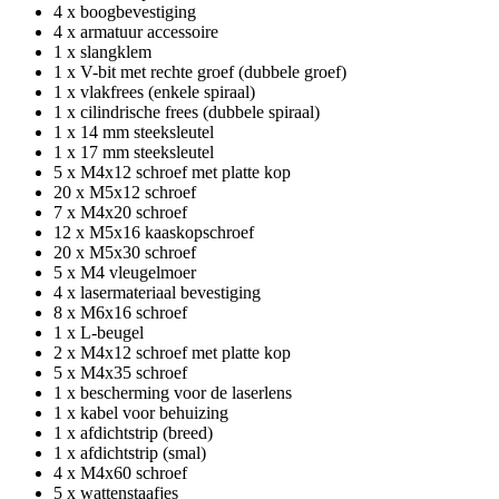
4 x boogbevestiging
4 x armatuur accessoire
1 x slangklem
1 x V-bit met rechte groef (dubbele groef)
1 x vlakfrees (enkele spiraal)
1 x cilindrische frees (dubbele spiraal)
1 x 14 mm steeksleutel
1 x 17 mm steeksleutel
5 x M4x12 schroef met platte kop
20 x M5x12 schroef
7 x M4x20 schroef
12 x M5x16 kaaskopschroef
20 x M5x30 schroef
5 x M4 vleugelmoer
4 x lasermateriaal bevestiging
8 x M6x16 schroef
1 x L-beugel
2 x M4x12 schroef met platte kop
5 x M4x35 schroef
1 x bescherming voor de laserlens
1 x kabel voor behuizing
1 x afdichtstrip (breed)
1 x afdichtstrip (smal)
4 x M4x60 schroef
5 x wattenstaafjes