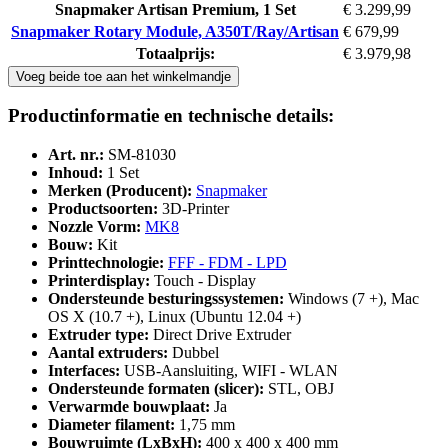
Snapmaker Artisan Premium, 1 Set
€ 3.299,99
Snapmaker Rotary Module, A350T/Ray/Artisan
€ 679,99
Totaalprijs:
€ 3.979,98
Voeg beide toe aan het winkelmandje
Productinformatie en technische details:
Art. nr.:
SM-81030
Inhoud:
1 Set
Merken (Producent):
Snapmaker
Productsoorten:
3D-Printer
Nozzle Vorm:
MK8
Bouw:
Kit
Printtechnologie:
FFF - FDM - LPD
Printerdisplay:
Touch - Display
Ondersteunde besturingssystemen:
Windows (7 +), Mac
OS X (10.7 +), Linux (Ubuntu 12.04 +)
Extruder type:
Direct Drive Extruder
Aantal extruders:
Dubbel
Interfaces:
USB-Aansluiting, WIFI - WLAN
Ondersteunde formaten (slicer):
STL, OBJ
Verwarmde bouwplaat:
Ja
Diameter filament:
1,75 mm
Bouwruimte (LxBxH):
400 x 400 x 400 mm