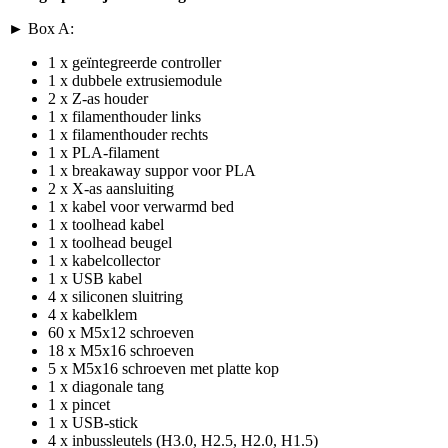
► Box A:
1 x geïntegreerde controller
1 x dubbele extrusiemodule
2 x Z-as houder
1 x filamenthouder links
1 x filamenthouder rechts
1 x PLA-filament
1 x breakaway suppor voor PLA
2 x X-as aansluiting
1 x kabel voor verwarmd bed
1 x toolhead kabel
1 x toolhead beugel
1 x kabelcollector
1 x USB kabel
4 x siliconen sluitring
4 x kabelklem
60 x M5x12 schroeven
18 x M5x16 schroeven
5 x M5x16 schroeven met platte kop
1 x diagonale tang
1 x pincet
1 x USB-stick
4 x inbussleutels (H3.0, H2.5, H2.0, H1.5)