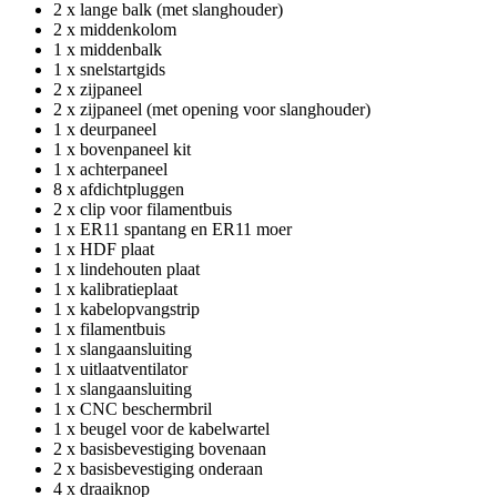
2 x lange balk (met slanghouder)
2 x middenkolom
1 x middenbalk
1 x snelstartgids
2 x zijpaneel
2 x zijpaneel (met opening voor slanghouder)
1 x deurpaneel
1 x bovenpaneel kit
1 x achterpaneel
8 x afdichtpluggen
2 x clip voor filamentbuis
1 x ER11 spantang en ER11 moer
1 x HDF plaat
1 x lindehouten plaat
1 x kalibratieplaat
1 x kabelopvangstrip
1 x filamentbuis
1 x slangaansluiting
1 x uitlaatventilator
1 x slangaansluiting
1 x CNC beschermbril
1 x beugel voor de kabelwartel
2 x basisbevestiging bovenaan
2 x basisbevestiging onderaan
4 x draaiknop