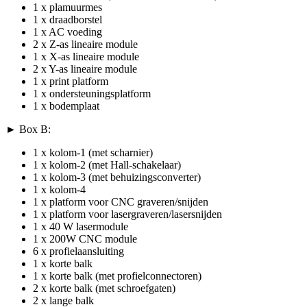
1 x plamuurmes
1 x draadborstel
1 x AC voeding
2 x Z-as lineaire module
1 x X-as lineaire module
2 x Y-as lineaire module
1 x print platform
1 x ondersteuningsplatform
1 x bodemplaat
► Box B:
1 x kolom-1 (met scharnier)
1 x kolom-2 (met Hall-schakelaar)
1 x kolom-3 (met behuizingsconverter)
1 x kolom-4
1 x platform voor CNC graveren/snijden
1 x platform voor lasergraveren/lasersnijden
1 x 40 W lasermodule
1 x 200W CNC module
6 x profielaansluiting
1 x korte balk
1 x korte balk (met profielconnectoren)
2 x korte balk (met schroefgaten)
2 x lange balk