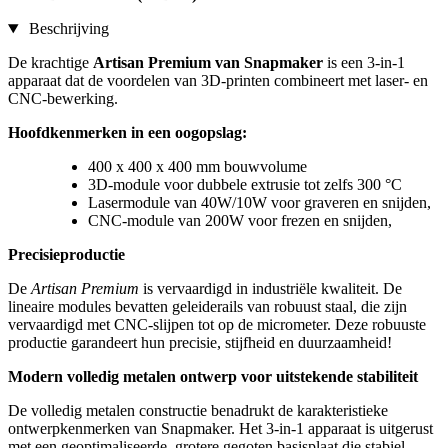
Beschrijving
De krachtige
Artisan Premium van Snapmaker
is een 3-in-1
apparaat dat de voordelen van 3D-printen combineert met laser- en
CNC-bewerking.
Hoofdkenmerken in een oogopslag:
400 x 400 x 400 mm bouwvolume
3D-module voor dubbele extrusie tot zelfs 300 °C
Lasermodule van 40W/10W voor graveren en snijden,
CNC-module van 200W voor frezen en snijden,
Precisieproductie
De
Artisan Premium
is vervaardigd in industriële kwaliteit. De
lineaire modules bevatten geleiderails van robuust staal, die zijn
vervaardigd met CNC-slijpen tot op de micrometer. Deze robuuste
productie garandeert hun precisie, stijfheid en duurzaamheid!
Modern volledig metalen ontwerp voor uitstekende stabiliteit
De volledig metalen constructie benadrukt de karakteristieke
ontwerpkenmerken van Snapmaker. Het 3-in-1 apparaat is uitgerust
met een geoptimaliseerde, grotere gegoten basisplaat die stabiel