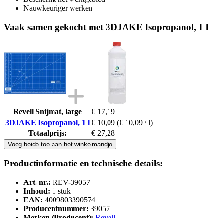
Nauwkeuriger werken
Vaak samen gekocht met 3DJAKE Isopropanol, 1 l
Revell Snijmat, large
€ 17,19
3DJAKE Isopropanol, 1 l
€ 10,09
(€ 10,09 / l)
Totaalprijs:
€ 27,28
Voeg beide toe aan het winkelmandje
Productinformatie en technische details:
Art. nr.:
REV-39057
Inhoud:
1 stuk
EAN:
4009803390574
Producentnummer:
39057
Merken (Producent):
Revell