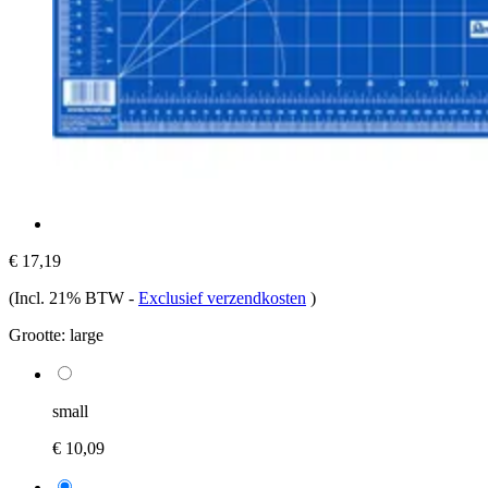
€ 17,19
(Incl. 21% BTW
-
Exclusief verzendkosten
)
Grootte:
large
small
€ 10,09