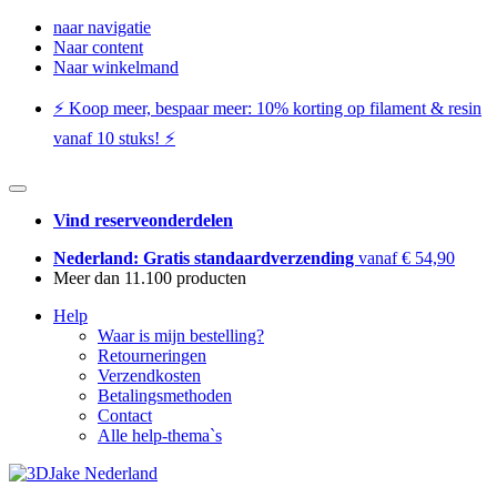
naar navigatie
Naar content
Naar winkelmand
⚡️ Koop meer, bespaar meer: ​​10% korting op filament & resin
vanaf 10 stuks! ⚡️
Vind reserveonderdelen
Nederland: Gratis standaardverzending
vanaf € 54,90
Meer dan 11.100 producten
Help
Waar is mijn bestelling?
Retourneringen
Verzendkosten
Betalingsmethoden
Contact
Alle help-thema`s