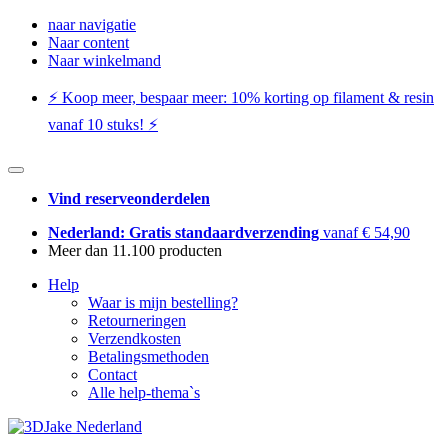
naar navigatie
Naar content
Naar winkelmand
⚡️ Koop meer, bespaar meer: ​​10% korting op filament & resin
vanaf 10 stuks! ⚡️
Vind reserveonderdelen
Nederland: Gratis standaardverzending
vanaf € 54,90
Meer dan 11.100 producten
Help
Waar is mijn bestelling?
Retourneringen
Verzendkosten
Betalingsmethoden
Contact
Alle help-thema`s