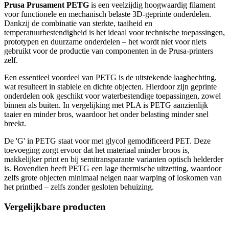
Prusa Prusament PETG
is een veelzijdig hoogwaardig filament
voor functionele en mechanisch belaste 3D-geprinte onderdelen.
Dankzij de combinatie van sterkte, taaiheid en
temperatuurbestendigheid is het ideaal voor technische toepassingen,
prototypen en duurzame onderdelen – het wordt niet voor niets
gebruikt voor de productie van componenten in de Prusa-printers
zelf.
Een essentieel voordeel van PETG is de uitstekende laaghechting,
wat resulteert in stabiele en dichte objecten. Hierdoor zijn geprinte
onderdelen ook geschikt voor waterbestendige toepassingen, zowel
binnen als buiten. In vergelijking met PLA is PETG aanzienlijk
taaier en minder bros, waardoor het onder belasting minder snel
breekt.
De 'G' in PETG staat voor met glycol gemodificeerd PET. Deze
toevoeging zorgt ervoor dat het materiaal minder broos is,
makkelijker print en bij semitransparante varianten optisch helderder
is. Bovendien heeft PETG een lage thermische uitzetting, waardoor
zelfs grote objecten minimaal neigen naar warping of loskomen van
het printbed – zelfs zonder gesloten behuizing.
Vergelijkbare producten