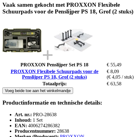
Vaak samen gekocht met PROXXON Flexibele
Schuurpads voor de Penslijper PS 18, Grof (2 stuks)
PROXXON Penslijper Set PS 18
€ 55,49
PROXXON Flexibele Schuurpads voor de
€ 8,09
Penslijper PS 18, Grof (2 stuks)
(€ 4,05 / stuk)
Totaalprijs:
€ 63,58
Voeg beide toe aan het winkelmandje
Productinformatie en technische details:
Art. nr.:
PRO-28638
Inhoud:
1 Set
EAN:
4006274286382
Producentnummer:
28638
Merken (Producent):
PROXXON