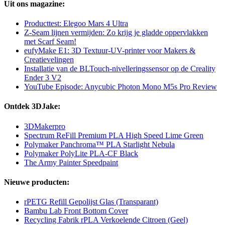
Uit ons magazine:
Producttest: Elegoo Mars 4 Ultra
Z-Seam lijnen vermijden: Zo krijg je gladde oppervlakken
met Scarf Seam!
eufyMake E1: 3D Textuur-UV-printer voor Makers &
Creatievelingen
Installatie van de BLTouch-nivelleringssensor op de Creality
Ender 3 V2
YouTube Episode: Anycubic Photon Mono M5s Pro Review
Ontdek 3DJake:
3DMakerpro
Spectrum ReFill Premium PLA High Speed Lime Green
Polymaker Panchroma™ PLA Starlight Nebula
Polymaker PolyLite PLA-CF Black
The Army Painter Speedpaint
Nieuwe producten:
rPETG Refill Gepolijst Glas (Transparant)
Bambu Lab Front Bottom Cover
Recycling Fabrik rPLA Verkoelende Citroen (Geel)