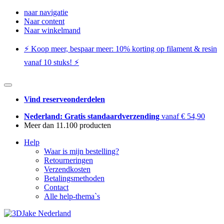
naar navigatie
Naar content
Naar winkelmand
⚡️ Koop meer, bespaar meer: ​​10% korting op filament & resin
vanaf 10 stuks! ⚡️
Vind reserveonderdelen
Nederland: Gratis standaardverzending
vanaf € 54,90
Meer dan 11.100 producten
Help
Waar is mijn bestelling?
Retourneringen
Verzendkosten
Betalingsmethoden
Contact
Alle help-thema`s