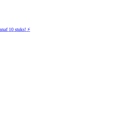
naf 10 stuks! ⚡️