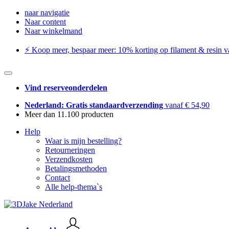
naar navigatie
Naar content
Naar winkelmand
⚡️ Koop meer, bespaar meer: ​​10% korting op filament & resin va
Vind reserveonderdelen
Nederland: Gratis standaardverzending
vanaf € 54,90
Meer dan 11.100 producten
Help
Waar is mijn bestelling?
Retourneringen
Verzendkosten
Betalingsmethoden
Contact
Alle help-thema`s