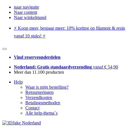
naar navigatie
Naar content
Naar winkelmand
⚡️ Koop meer, bespaar meer: ​​10% korting op filament & resin
vanaf 10 stuks! ⚡️
Vind reserveonderdelen
Nederland: Gratis standaardverzending
vanaf € 54,90
Meer dan 11.100 producten
Help
Waar is mijn bestelling?
Retourneringen
Verzendkosten
Betalingsmethoden
Contact
Alle help-thema`s