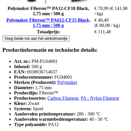
Polymaker Fiberon™ PA12-CF10 Black,
€ 70,99
(€ 141,98
1,75 mm / 500 g
/ kg)
Polymaker Fiberon™ PA612-CF15 Black,
€ 40,49
1,75 mm / 500 g
(€ 80,98 / kg)
Totaalprijs:
€ 111,48
Voeg beide toe aan het winkelmandje
Productinformatie en technische details:
Art. nr.:
PM-FG04001
Inhoud:
500 g
EAN:
6938936714637
Producentnummer:
FG04001
Merken (Producent):
Polymaker
Diameter:
1,75 mm
Productlijn:
Fiberon™
Productsoorten:
Carbon Filament
,
PA - Nylon Filament
Kleur:
Zwart
Systeem:
Spoel
Aanbevolen printtemperatuur:
280 - 300 °C
Aanbevolen warmtebedtemperatuur:
40 - 50 °C
Type polyamide:
PA12