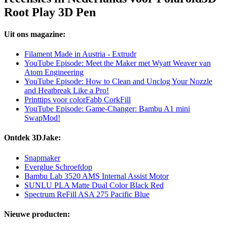
Root Play 3D Pen
Uit ons magazine:
Filament Made in Austria - Extrudr
YouTube Episode: Meet the Maker met Wyatt Weaver van
Atom Engineering
YouTube Episode: How to Clean and Unclog Your Nozzle
and Heatbreak Like a Pro!
Printtips voor colorFabb CorkFill
YouTube Episode: Game-Changer: Bambu A1 mini
SwapMod!
Ontdek 3DJake:
Snapmaker
Everglue Schroefdop
Bambu Lab 3520 AMS Internal Assist Motor
SUNLU PLA Matte Dual Color Black Red
Spectrum ReFill ASA 275 Pacific Blue
Nieuwe producten: