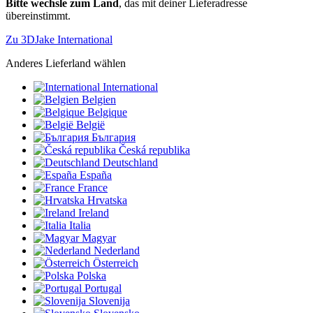
Bitte wechsle zum Land
, das mit deiner Lieferadresse
übereinstimmt.
Zu 3DJake International
Anderes Lieferland wählen
International
Belgien
Belgique
België
България
Česká republika
Deutschland
España
France
Hrvatska
Ireland
Italia
Magyar
Nederland
Österreich
Polska
Portugal
Slovenija