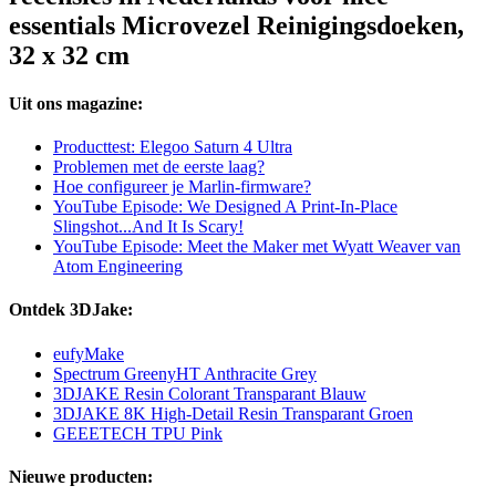
essentials Microvezel Reinigingsdoeken,
32 x 32 cm
Uit ons magazine:
Producttest: Elegoo Saturn 4 Ultra
Problemen met de eerste laag?
Hoe configureer je Marlin-firmware?
YouTube Episode: We Designed A Print-In-Place
Slingshot...And It Is Scary!
YouTube Episode: Meet the Maker met Wyatt Weaver van
Atom Engineering
Ontdek 3DJake:
eufyMake
Spectrum GreenyHT Anthracite Grey
3DJAKE Resin Colorant Transparant Blauw
3DJAKE 8K High-Detail Resin Transparant Groen
GEEETECH TPU Pink
Nieuwe producten: