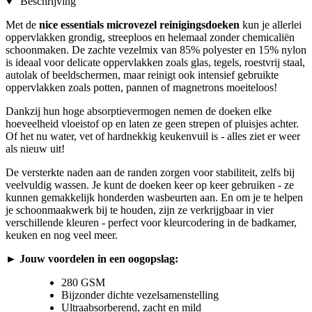
Beschrijving
Met de
nice essentials microvezel reinigingsdoeken
kun je allerlei
oppervlakken grondig, streeploos en helemaal zonder chemicaliën
schoonmaken. De zachte vezelmix van 85% polyester en 15% nylon
is ideaal voor delicate oppervlakken zoals glas, tegels, roestvrij staal,
autolak of beeldschermen, maar reinigt ook intensief gebruikte
oppervlakken zoals potten, pannen of magnetrons moeiteloos!
Dankzij hun hoge absorptievermogen nemen de doeken elke
hoeveelheid vloeistof op en laten ze geen strepen of pluisjes achter.
Of het nu water, vet of hardnekkig keukenvuil is - alles ziet er weer
als nieuw uit!
De versterkte naden aan de randen zorgen voor stabiliteit, zelfs bij
veelvuldig wassen. Je kunt de doeken keer op keer gebruiken - ze
kunnen gemakkelijk honderden wasbeurten aan. En om je te helpen
je schoonmaakwerk bij te houden, zijn ze verkrijgbaar in vier
verschillende kleuren - perfect voor kleurcodering in de badkamer,
keuken en nog veel meer.
► Jouw voordelen in een oogopslag:
280 GSM
Bijzonder dichte vezelsamenstelling
Ultraabsorberend, zacht en mild