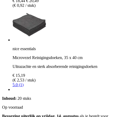
€ 18,44
€ 20,49
(€ 0,92 / stuk)
nice essentials
Microvezel Reinigingsdoeken, 35 x 40 cm
Ultrazachte en sterk absorberende reinigingsdoeken
€ 15,19
(€ 2,53 / stuk)
5.0 (1)
Inhoud:
20 stuks
Op voorraad
Bezorging uiterlijk op vrijdag, 14. augustus
als je bestelt voor