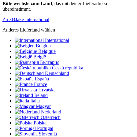
Bitte wechsle zum Land
, das mit deiner Lieferadresse
übereinstimmt.
Zu 3DJake International
Anderes Lieferland wählen
International
Belgien
Belgique
België
България
Česká republika
Deutschland
España
France
Hrvatska
Ireland
Italia
Magyar
Nederland
Österreich
Polska
Portugal
Slovenija