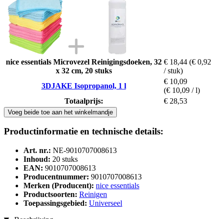
nice essentials Microvezel Reinigingsdoeken, 32
€ 18,44
(€ 0,92
x 32 cm, 20 stuks
/ stuk)
€ 10,09
3DJAKE Isopropanol, 1 l
(€ 10,09 / l)
Totaalprijs:
€ 28,53
Voeg beide toe aan het winkelmandje
Productinformatie en technische details:
Art. nr.:
NE-9010707008613
Inhoud:
20 stuks
EAN:
9010707008613
Producentnummer:
9010707008613
Merken (Producent):
nice essentials
Productsoorten:
Reinigen
Toepassingsgebied:
Universeel