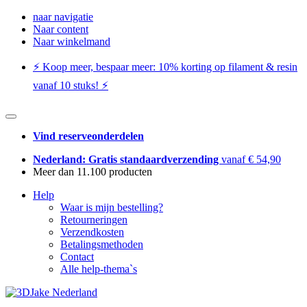
naar navigatie
Naar content
Naar winkelmand
⚡️ Koop meer, bespaar meer: ​​10% korting op filament & resin
vanaf 10 stuks! ⚡️
Vind reserveonderdelen
Nederland: Gratis standaardverzending
vanaf € 54,90
Meer dan 11.100 producten
Help
Waar is mijn bestelling?
Retourneringen
Verzendkosten
Betalingsmethoden
Contact
Alle help-thema`s