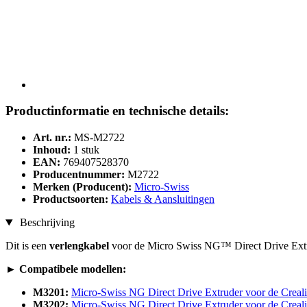
Productinformatie en technische details:
Art. nr.:
MS-M2722
Inhoud:
1 stuk
EAN:
769407528370
Producentnummer:
M2722
Merken (Producent):
Micro-Swiss
Productsoorten:
Kabels & Aansluitingen
Beschrijving
Dit is een
verlengkabel
voor de Micro Swiss NG™ Direct Drive Extru
► Compatibele modellen:
M3201:
Micro-Swiss NG Direct Drive Extruder voor de Creali
M3202:
Micro-Swiss NG Direct Drive Extruder voor de Creali