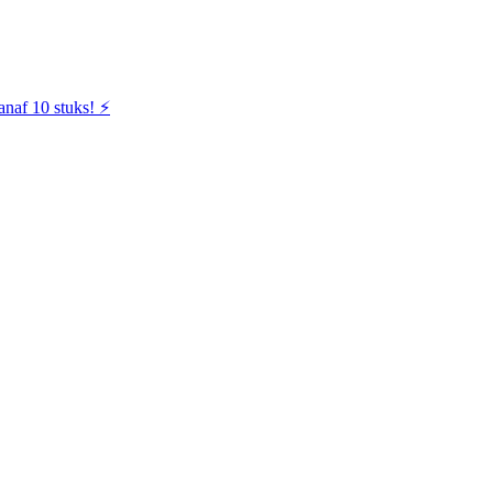
naf 10 stuks! ⚡️