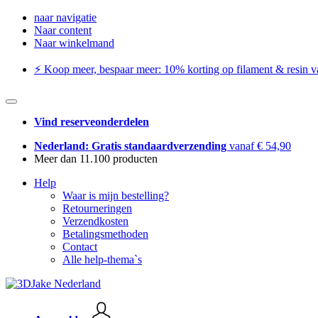
naar navigatie
Naar content
Naar winkelmand
⚡️ Koop meer, bespaar meer: ​​10% korting op filament & resin va
Vind reserveonderdelen
Nederland: Gratis standaardverzending
vanaf € 54,90
Meer dan 11.100 producten
Help
Waar is mijn bestelling?
Retourneringen
Verzendkosten
Betalingsmethoden
Contact
Alle help-thema`s