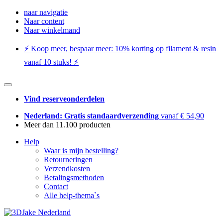
naar navigatie
Naar content
Naar winkelmand
⚡️ Koop meer, bespaar meer: ​​10% korting op filament & resin
vanaf 10 stuks! ⚡️
Vind reserveonderdelen
Nederland: Gratis standaardverzending
vanaf € 54,90
Meer dan 11.100 producten
Help
Waar is mijn bestelling?
Retourneringen
Verzendkosten
Betalingsmethoden
Contact
Alle help-thema`s