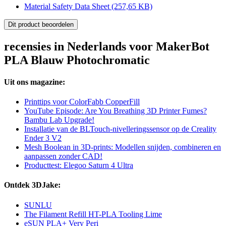
Material Safety Data Sheet
(257,65 KB)
Dit product beoordelen
recensies in Nederlands voor MakerBot
PLA Blauw Photochromatic
Uit ons magazine:
Printtips voor ColorFabb CopperFill
YouTube Episode: Are You Breathing 3D Printer Fumes?
Bambu Lab Upgrade!
Installatie van de BLTouch-nivelleringssensor op de Creality
Ender 3 V2
Mesh Boolean in 3D-prints: Modellen snijden, combineren en
aanpassen zonder CAD!
Producttest: Elegoo Saturn 4 Ultra
Ontdek 3DJake:
SUNLU
The Filament Refill HT-PLA Tooling Lime
eSUN PLA+ Very Peri