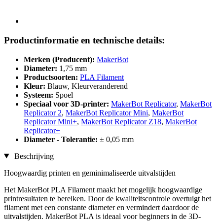
Productinformatie en technische details:
Merken (Producent):
MakerBot
Diameter:
1,75 mm
Productsoorten:
PLA Filament
Kleur:
Blauw, Kleurveranderend
Systeem:
Spoel
Speciaal voor 3D-printer:
MakerBot Replicator
,
MakerBot
Replicator 2
,
MakerBot Replicator Mini
,
MakerBot
Replicator Mini+
,
MakerBot Replicator Z18
,
MakerBot
Replicator+
Diameter - Tolerantie:
± 0,05 mm
Beschrijving
Hoogwaardig printen en geminimaliseerde uitvalstijden
Het MakerBot PLA Filament maakt het mogelijk hoogwaardige
printresultaten te bereiken. Door de kwaliteitscontrole overtuigt het
filament met een constante diameter en vermindert daardoor de
uitvalstijden. MakerBot PLA is ideaal voor beginners in de 3D-