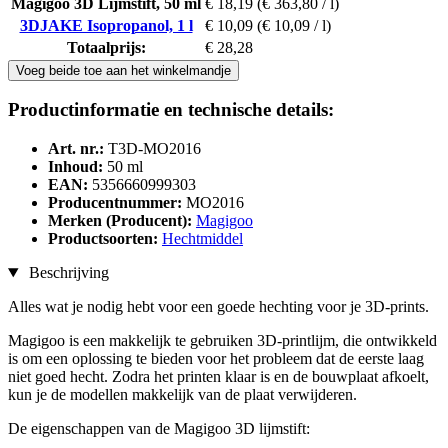
Magigoo 3D Lijmstift, 50 ml
€ 18,19
(€ 363,80 / l)
3DJAKE Isopropanol, 1 l
€ 10,09
(€ 10,09 / l)
Totaalprijs:
€ 28,28
Voeg beide toe aan het winkelmandje
Productinformatie en technische details:
Art. nr.:
T3D-MO2016
Inhoud:
50 ml
EAN:
5356660999303
Producentnummer:
MO2016
Merken (Producent):
Magigoo
Productsoorten:
Hechtmiddel
Beschrijving
Alles wat je nodig hebt voor een goede hechting voor je 3D-prints.
Magigoo is een makkelijk te gebruiken 3D-printlijm, die ontwikkeld
is om een oplossing te bieden voor het probleem dat de eerste laag
niet goed hecht. Zodra het printen klaar is en de bouwplaat afkoelt,
kun je de modellen makkelijk van de plaat verwijderen.
De eigenschappen van de Magigoo 3D lijmstift: