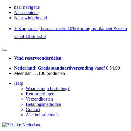
naar navigatie
Naar content
Naar winkelmand
⚡️ Koop meer, bespaar meer: ​​10% korting op filament & resin
vanaf 10 stuks! ⚡️
Vind reserveonderdelen
Nederland: Gratis standaardverzending
vanaf € 54,90
Meer dan 11.100 producten
Help
Waar is mijn bestelling?
Retourneringen
Verzendkosten
Betalingsmethoden
Contact
Alle help-thema`s