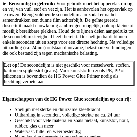
► Eenvoudig in gebruik:
Voor gebruik moet het oppervlak droog
en vrij van vuil, stof en vet zijn. Het is aanbevolen het oppervlak op
te ruwen. Breng voldoende secondelijm aan zodat er na het
samendrukken een dunne film achterblijft. De geïntegreerde
doseertuit maakt nauwkeurig aanbrengen mogelijk, ook op kleine of
moeilijk bereikbare plekken. Houd de te lijmen delen aangedrukt tot
de secondelijm stevigheid heeft bereikt. De snellijm hardt binnen
enkele seconden uit en zorgt voor een directe hechting. Na volledige
uitharding (ca. 24 uur) ontstaan duurzame, belastbare verbindingen
die ook bestand zijn tegen mechanische belasting.
Let op!
De secondelijm is niet geschikt voor metselwerk, stoffen,
karton en spijkerstof (jeans). Voor kunststoffen zoals PE, PP of
siliconen is bovendien de HG Power Glue Primer nodig als
hechtingsverbeteraar.
Eigenschappen van de HG Power Glue secondelijm op een rij:
Snellijm met sterke en duurzame kleefkracht
Uitharding in seconden, volledige sterkte na ca. 24 uur
Geschikt voor vele materialen zoals metaal, kunststof, hout,
rubber, glas en meer
Watervast, hitte- en weerbestendig
Nauwkeurige doseertuit voor schoon werken