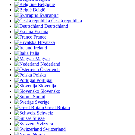
Belgique
België
България
Česká republika
Deutschland
España
France
Hrvatska
Ireland
Italia
Magyar
Nederland
Österreich
Polska
Portugal
Slovenija
Slovensko
Suomi
Sverige
Great Britain
Schweiz
Suisse
Svizzera
Switzerland
Norge