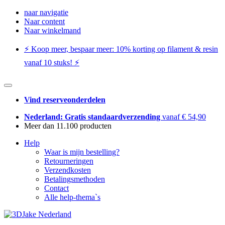
naar navigatie
Naar content
Naar winkelmand
⚡️ Koop meer, bespaar meer: ​​10% korting op filament & resin
vanaf 10 stuks! ⚡️
Vind reserveonderdelen
Nederland: Gratis standaardverzending
vanaf € 54,90
Meer dan 11.100 producten
Help
Waar is mijn bestelling?
Retourneringen
Verzendkosten
Betalingsmethoden
Contact
Alle help-thema`s