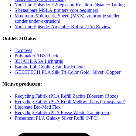
YouTube Episode: E-Steps and Rotation Distance Tuning
5 betaalbare MSLA-printers voor beginners
Maximum Volumetric Speed (MVS): zo print je sneller
zonder under-extrusion!
YouTube Episode: Anycubic Kobra 2 Pro Review
Ontdek 3DJake:
Twotrees
Polymaker ABS Black
3DJAKE ASA Lichtgrijs
Bambu Lab Cooling Fan for Hotend
GEEETECH PLA Silk Tri-Color Gold+Silver+Copper
Nieuwe producten:
Recycling Fabrik rPLA Refill Zachte Bloesem (Roze)
Recycling Fabrik rPLA Refill Melkwit Glas (Transparant)
Liqcreate Bio-Med Flex
Recycling Fabrik rPLA Frisse Weide (Lichtgroen)
Prusament PLA Galaxy Silver Refill (NFC)