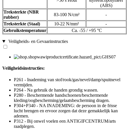
>50 s Hout
styreencopolymeer
(ABS)
Treksterkte (NBR
83-100 N/cm²
-
rubber)
Treksterkte (Staal)
10-22 N/mm²
-
Gebruikstemperatuur
Ca. -55 / +95 °C
Veiligheids- en Gevaarinstructies
Veiligheidsinstructies:
P261 - Inademing van stof/rook/gas/nevel/damp/spuitnevel
vermijden.
P264 - Na gebruik de handen grondig wassen.
P280 - Beschermende handschoenen/beschermende
kleding/oogbescherming/gelaatsbescherming dragen.
P304+P340 - NA INADEMING: de persoon in de frisse
lucht brengen en ervoor zorgen dat deze gemakkelijk kan
ademen.
P312 - Bij onwel voelen een ANTIGIFCENTRUM/arts
raadplegen.