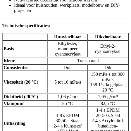
Ideaal voor huishouden, werkplaats, modelbouw en DIY-
projecten
Technische specificaties:
Dunvloeibaar
Dikvloeibaar
Ethylester,
Ethyl-2-
Basis
monomeer
cyanoacrylaat
cyanoacrylaat
Kleur
Transparant
Consistentie
Dun
Dik
150 mPa-s tot 300
mPa-s
Viscositeit (20 °C)
5 tot 10 mPa-s
158 1/s; kegelplaat;
20 °C
Dichtheid (20 °C)
1,06 g/cm³
1,05 g/cm³
Vlampunt
85 °C
82,5 °C
1-4 s EPDM
3-8 s EPDM
20-50 s Staal
30-50 s Staal
2-4 s Acrylonitril-
Uitharding
2-4 s Kunststof
butadieen-