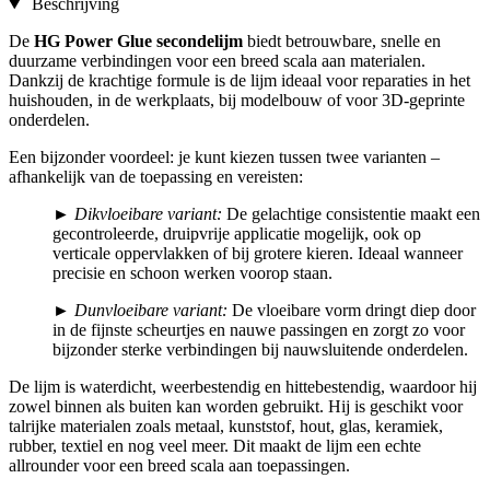
Beschrijving
De
HG Power Glue secondelijm
biedt betrouwbare, snelle en
duurzame verbindingen voor een breed scala aan materialen.
Dankzij de krachtige formule is de lijm ideaal voor reparaties in het
huishouden, in de werkplaats, bij modelbouw of voor 3D-geprinte
onderdelen.
Een bijzonder voordeel: je kunt kiezen tussen twee varianten –
afhankelijk van de toepassing en vereisten:
►
Dikvloeibare variant:
De gelachtige consistentie maakt een
gecontroleerde, druipvrije applicatie mogelijk, ook op
verticale oppervlakken of bij grotere kieren. Ideaal wanneer
precisie en schoon werken voorop staan.
► Dunvloeibare variant:
De vloeibare vorm dringt diep door
in de fijnste scheurtjes en nauwe passingen en zorgt zo voor
bijzonder sterke verbindingen bij nauwsluitende onderdelen.
De lijm is waterdicht, weerbestendig en hittebestendig, waardoor hij
zowel binnen als buiten kan worden gebruikt. Hij is geschikt voor
talrijke materialen zoals metaal, kunststof, hout, glas, keramiek,
rubber, textiel en nog veel meer. Dit maakt de lijm een echte
allrounder voor een breed scala aan toepassingen.