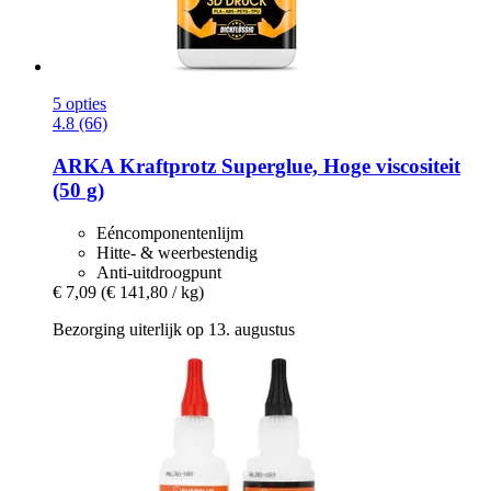
5 opties
4.8 (66)
ARKA
Kraftprotz Superglue, Hoge viscositeit
(50 g)
Eéncomponentenlijm
Hitte- & weerbestendig
Anti-uitdroogpunt
€ 7,09
(€ 141,80 / kg)
Bezorging uiterlijk op 13. augustus