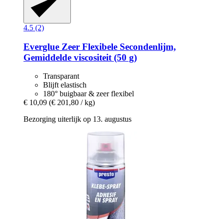
4.5 (2)
Everglue
Zeer Flexibele Secondenlijm,
Gemiddelde viscositeit (50 g)
Transparant
Blijft elastisch
180° buigbaar & zeer flexibel
€ 10,09
(€ 201,80 / kg)
Bezorging uiterlijk op 13. augustus