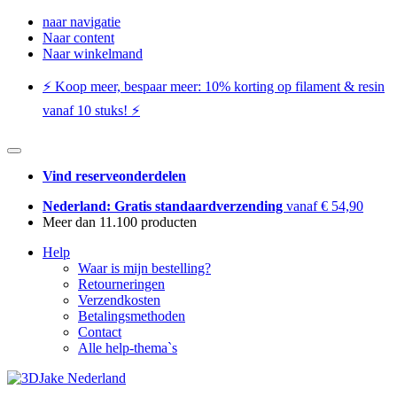
naar navigatie
Naar content
Naar winkelmand
⚡️ Koop meer, bespaar meer: ​​10% korting op filament & resin
vanaf 10 stuks! ⚡️
Vind reserveonderdelen
Nederland: Gratis standaardverzending
vanaf € 54,90
Meer dan 11.100 producten
Help
Waar is mijn bestelling?
Retourneringen
Verzendkosten
Betalingsmethoden
Contact
Alle help-thema`s