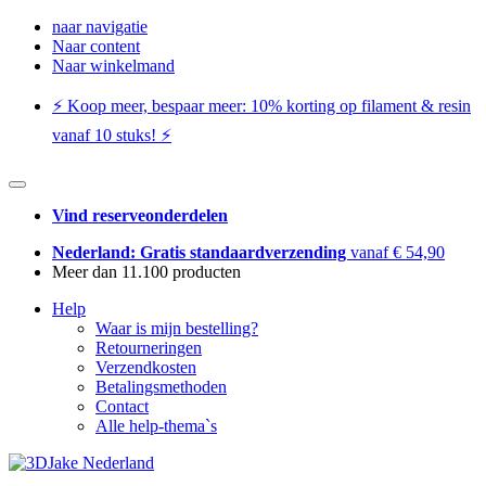
naar navigatie
Naar content
Naar winkelmand
⚡️ Koop meer, bespaar meer: ​​10% korting op filament & resin
vanaf 10 stuks! ⚡️
Vind reserveonderdelen
Nederland: Gratis standaardverzending
vanaf € 54,90
Meer dan 11.100 producten
Help
Waar is mijn bestelling?
Retourneringen
Verzendkosten
Betalingsmethoden
Contact
Alle help-thema`s