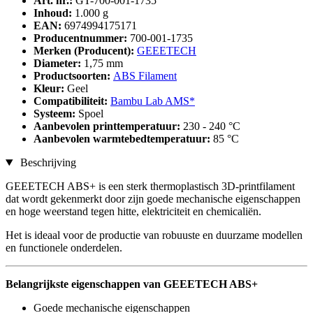
Art. nr.:
GT-700-001-1735
Inhoud:
1.000 g
EAN:
6974994175171
Producentnummer:
700-001-1735
Merken (Producent):
GEEETECH
Diameter:
1,75 mm
Productsoorten:
ABS Filament
Kleur:
Geel
Compatibiliteit:
Bambu Lab AMS*
Systeem:
Spoel
Aanbevolen printtemperatuur:
230 - 240 °C
Aanbevolen warmtebedtemperatuur:
85 °C
Beschrijving
GEEETECH ABS+ is een sterk thermoplastisch 3D-printfilament
dat wordt gekenmerkt door zijn goede mechanische eigenschappen
en hoge weerstand tegen hitte, elektriciteit en chemicaliën.
Het is ideaal voor de productie van robuuste en duurzame modellen
en functionele onderdelen.
Belangrijkste eigenschappen van GEEETECH ABS+
Goede mechanische eigenschappen