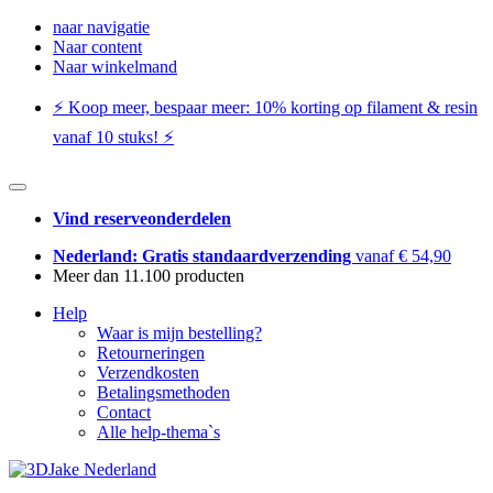
naar navigatie
Naar content
Naar winkelmand
⚡️ Koop meer, bespaar meer: ​​10% korting op filament & resin
vanaf 10 stuks! ⚡️
Vind reserveonderdelen
Nederland: Gratis standaardverzending
vanaf € 54,90
Meer dan 11.100 producten
Help
Waar is mijn bestelling?
Retourneringen
Verzendkosten
Betalingsmethoden
Contact
Alle help-thema`s