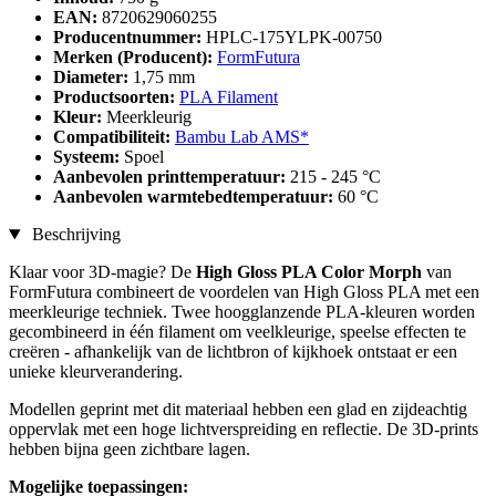
EAN:
8720629060255
Producentnummer:
HPLC-175YLPK-00750
Merken (Producent):
FormFutura
Diameter:
1,75 mm
Productsoorten:
PLA Filament
Kleur:
Meerkleurig
Compatibiliteit:
Bambu Lab AMS*
Systeem:
Spoel
Aanbevolen printtemperatuur:
215 - 245 °C
Aanbevolen warmtebedtemperatuur:
60 °C
Beschrijving
Klaar voor 3D-magie? De
High Gloss PLA Color Morph
van
FormFutura combineert de voordelen van High Gloss PLA met een
meerkleurige techniek. Twee hoogglanzende PLA-kleuren worden
gecombineerd in één filament om veelkleurige, speelse effecten te
creëren - afhankelijk van de lichtbron of kijkhoek ontstaat er een
unieke kleurverandering.
Modellen geprint met dit materiaal hebben een glad en zijdeachtig
oppervlak met een hoge lichtverspreiding en reflectie. De 3D-prints
hebben bijna geen zichtbare lagen.
Mogelijke toepassingen: