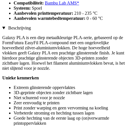
Compatibiliteit:
Bambu Lab AMS*
Systeem:
Spoel
Aanbevolen printtemperatuur:
210 - 235 °C
Aanbevolen warmtebedtemperatuur:
0 - 60 °C
Beschrijving
Galaxy PLA is een diep metaalkleurige PLA-serie, gebaseerd op de
FormFutura EasyFil PLA-compound met een ongelovelijke
hoeveelheid zilver-aluminiumvlokken. De hoge hoeveelheid
vlokken geeft Galaxy PLA een prachtige glinsterende finish. Je kunt
hierdoor prachtige glinsterende objecten 3D-printen zonder
zichtbare lagen. Hoewel het filament aluminiumvlokken bevat, is het
niet slijtend voor je nozzle.
Unieke kenmerken
Extreem glinsterende oppervlaktes
3D-geprinte objecten zonder zichtbare lagen
Niet schurend voor je nozzle
Zeer eenvoudig te printen
Print zonder warping en geen vervorming na koeling
Verbeterde stroming en hechting tussen lagen
Goede hechting van de eerste laag op (on)verwarmde
printoppervlakken