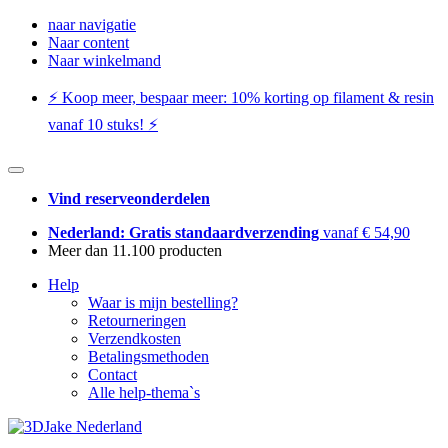
naar navigatie
Naar content
Naar winkelmand
⚡️ Koop meer, bespaar meer: ​​10% korting op filament & resin
vanaf 10 stuks! ⚡️
Vind reserveonderdelen
Nederland: Gratis standaardverzending
vanaf € 54,90
Meer dan 11.100 producten
Help
Waar is mijn bestelling?
Retourneringen
Verzendkosten
Betalingsmethoden
Contact
Alle help-thema`s