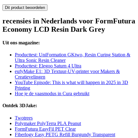
Dit product beoordelen
recensies in Nederlands voor FormFutura
Economy LCD Resin Dark Grey
Uit ons magazine:
Producttest: UniFormation GKtwo, Resin Curing Station &
Ultra Sonic Resin Cleaner
Producttest: Elegoo Saturn 4 Ultra
eufyMake E1: 3D Textuur-UV-printer voor Makers &
Creatievelingen
YouTube Episode: This is what will happen in 2025 in 3D
Printing
Hoe je de vaasmodus in Cura gebruikt
Ontdek 3DJake:
Twotrees
Polymaker PolyTerra PLA Peanut
FormFutura EasyFil PET Clear
Fiberlogy Easy PETG Refill Burgundy Transparent