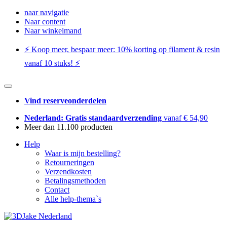
naar navigatie
Naar content
Naar winkelmand
⚡️ Koop meer, bespaar meer: ​​10% korting op filament & resin
vanaf 10 stuks! ⚡️
Vind reserveonderdelen
Nederland: Gratis standaardverzending
vanaf € 54,90
Meer dan 11.100 producten
Help
Waar is mijn bestelling?
Retourneringen
Verzendkosten
Betalingsmethoden
Contact
Alle help-thema`s