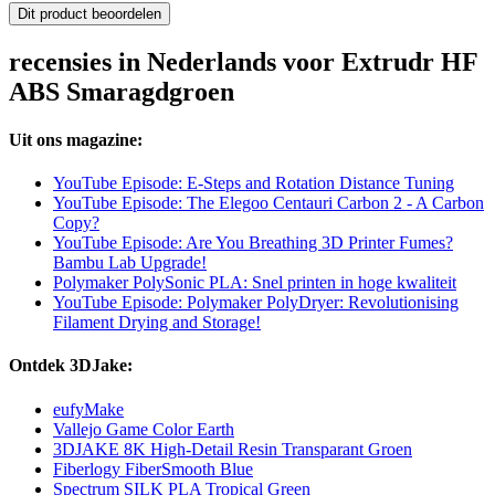
Dit product beoordelen
recensies in Nederlands voor Extrudr HF
ABS Smaragdgroen
Uit ons magazine:
YouTube Episode: E-Steps and Rotation Distance Tuning
YouTube Episode: The Elegoo Centauri Carbon 2 - A Carbon
Copy?
YouTube Episode: Are You Breathing 3D Printer Fumes?
Bambu Lab Upgrade!
Polymaker PolySonic PLA: Snel printen in hoge kwaliteit
YouTube Episode: Polymaker PolyDryer: Revolutionising
Filament Drying and Storage!
Ontdek 3DJake:
eufyMake
Vallejo Game Color Earth
3DJAKE 8K High-Detail Resin Transparant Groen
Fiberlogy FiberSmooth Blue
Spectrum SILK PLA Tropical Green