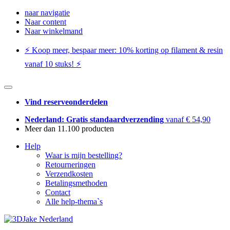
naar navigatie
Naar content
Naar winkelmand
⚡️ Koop meer, bespaar meer: ​​10% korting op filament & resin
vanaf 10 stuks! ⚡️
Vind reserveonderdelen
Nederland: Gratis standaardverzending
vanaf € 54,90
Meer dan 11.100 producten
Help
Waar is mijn bestelling?
Retourneringen
Verzendkosten
Betalingsmethoden
Contact
Alle help-thema`s