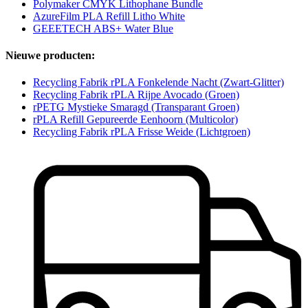
Polymaker CMYK Lithophane Bundle
AzureFilm PLA Refill Litho White
GEEETECH ABS+ Water Blue
Nieuwe producten:
Recycling Fabrik rPLA Fonkelende Nacht (Zwart-Glitter)
Recycling Fabrik rPLA Rijpe Avocado (Groen)
rPETG Mystieke Smaragd (Transparant Groen)
rPLA Refill Gepureerde Eenhoorn (Multicolor)
Recycling Fabrik rPLA Frisse Weide (Lichtgroen)