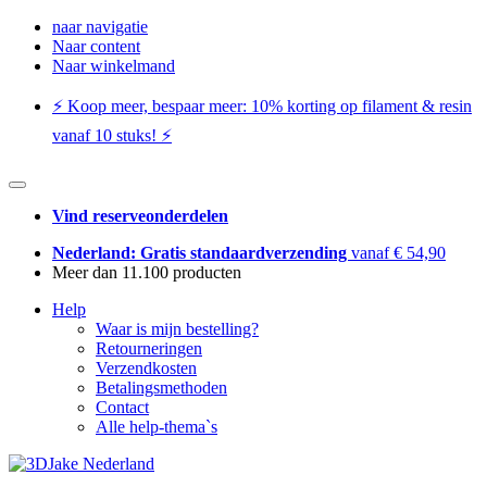
naar navigatie
Naar content
Naar winkelmand
⚡️ Koop meer, bespaar meer: ​​10% korting op filament & resin
vanaf 10 stuks! ⚡️
Vind reserveonderdelen
Nederland: Gratis standaardverzending
vanaf € 54,90
Meer dan 11.100 producten
Help
Waar is mijn bestelling?
Retourneringen
Verzendkosten
Betalingsmethoden
Contact
Alle help-thema`s