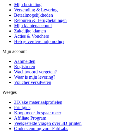
Mijn bestelling
Verzending & Levering
Betaalmogelijkheden
Retouren & Terugbetalingen
Mijn klantenaccount
Zakelijke klanten
Acties & Vouchers
Heb je verdere hulp nodig?
Mijn account
Aanmelden
Registreren
Wachtwoord vergeten?
Waar is mijn levering?
Voucher verzilveren
Weetjes
3DJake materiaalprofielen
Printgids
Koop meer, bespaar meer
Affiliate Program
Veelgestelde vragen over 3D-printen
Ondersteuning voor FabLabs