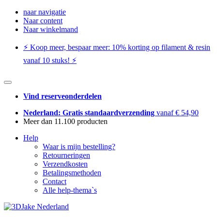
naar navigatie
Naar content
Naar winkelmand
⚡️ Koop meer, bespaar meer: ​​10% korting op filament & resin
vanaf 10 stuks! ⚡️
Vind reserveonderdelen
Nederland: Gratis standaardverzending
vanaf € 54,90
Meer dan 11.100 producten
Help
Waar is mijn bestelling?
Retourneringen
Verzendkosten
Betalingsmethoden
Contact
Alle help-thema`s