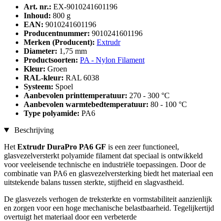
Art. nr.:
EX-9010241601196
Inhoud:
800 g
EAN:
9010241601196
Producentnummer:
9010241601196
Merken (Producent):
Extrudr
Diameter:
1,75 mm
Productsoorten:
PA - Nylon Filament
Kleur:
Groen
RAL-kleur:
RAL 6038
Systeem:
Spoel
Aanbevolen printtemperatuur:
270 - 300 °C
Aanbevolen warmtebedtemperatuur:
80 - 100 °C
Type polyamide:
PA6
Beschrijving
Het
Extrudr DuraPro PA6 GF
is een zeer functioneel,
glasvezelversterkt polyamide filament dat speciaal is ontwikkeld
voor veeleisende technische en industriële toepassingen. Door de
combinatie van PA6 en glasvezelversterking biedt het materiaal een
uitstekende balans tussen sterkte, stijfheid en slagvastheid.
De glasvezels verhogen de treksterkte en vormstabiliteit aanzienlijk
en zorgen voor een hoge mechanische belastbaarheid. Tegelijkertijd
overtuigt het materiaal door een verbeterde