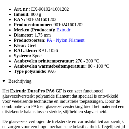
Art. nr.:
EX-9010241601202
Inhoud:
800 g
EAN:
9010241601202
Producentnummer:
9010241601202
Merken (Producent):
Extrudr
Diameter:
1,75 mm
Productsoorten:
PA - Nylon Filament
Kleur:
Geel
RAL-kleur:
RAL 1026
Systeem:
Spoel
Aanbevolen printtemperatuur:
270 - 300 °C
Aanbevolen warmtebedtemperatuur:
80 - 100 °C
Type polyamide:
PA6
Beschrijving
Het
Extrudr DuraPro PA6 GF
is een zeer functioneel,
glasvezelversterkt polyamide filament dat speciaal is ontwikkeld
voor veeleisende technische en industriële toepassingen. Door de
combinatie van PA6 en glasvezelversterking biedt het materiaal een
uitstekende balans tussen sterkte, stijfheid en slagvastheid.
De glasvezels verhogen de treksterkte en vormstabiliteit aanzienlijk
en zorgen voor een hoge mechanische belastbaarheid. Tegelijkertijd