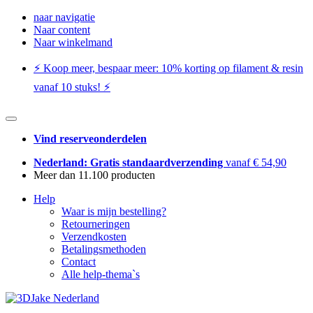
naar navigatie
Naar content
Naar winkelmand
⚡️ Koop meer, bespaar meer: ​​10% korting op filament & resin
vanaf 10 stuks! ⚡️
Vind reserveonderdelen
Nederland: Gratis standaardverzending
vanaf € 54,90
Meer dan 11.100 producten
Help
Waar is mijn bestelling?
Retourneringen
Verzendkosten
Betalingsmethoden
Contact
Alle help-thema`s