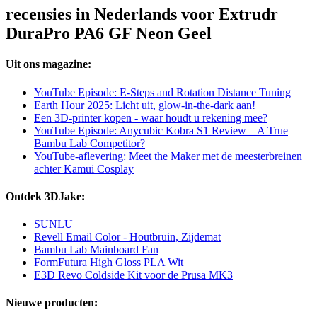
recensies in Nederlands voor Extrudr
DuraPro PA6 GF Neon Geel
Uit ons magazine:
YouTube Episode: E-Steps and Rotation Distance Tuning
Earth Hour 2025: Licht uit, glow-in-the-dark aan!
Een 3D-printer kopen - waar houdt u rekening mee?
YouTube Episode: Anycubic Kobra S1 Review – A True
Bambu Lab Competitor?
YouTube-aflevering: Meet the Maker met de meesterbreinen
achter Kamui Cosplay
Ontdek 3DJake:
SUNLU
Revell Email Color - Houtbruin, Zijdemat
Bambu Lab Mainboard Fan
FormFutura High Gloss PLA Wit
E3D Revo Coldside Kit voor de Prusa MK3
Nieuwe producten: