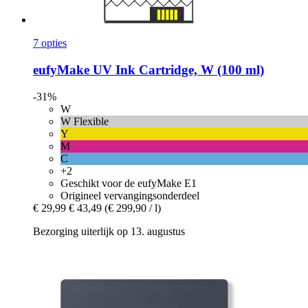
7 opties
eufyMake
UV Ink Cartridge, W (100 ml)
-31%
W
W Flexible
Y
M
C
+2
Geschikt voor de eufyMake E1
Origineel vervangingsonderdeel
€ 29,99
€ 43,49
(€ 299,90 / l)
Bezorging uiterlijk op 13. augustus