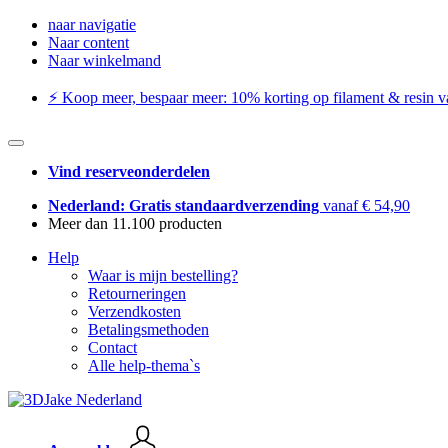
naar navigatie
Naar content
Naar winkelmand
⚡️ Koop meer, bespaar meer: ​​10% korting op filament & resin va
Vind reserveonderdelen
Nederland: Gratis standaardverzending
vanaf € 54,90
Meer dan 11.100 producten
Help
Waar is mijn bestelling?
Retourneringen
Verzendkosten
Betalingsmethoden
Contact
Alle help-thema`s