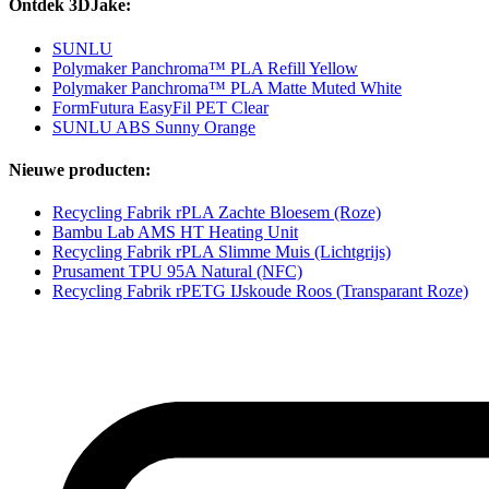
Ontdek 3DJake:
SUNLU
Polymaker Panchroma™ PLA Refill Yellow
Polymaker Panchroma™ PLA Matte Muted White
FormFutura EasyFil PET Clear
SUNLU ABS Sunny Orange
Nieuwe producten:
Recycling Fabrik rPLA Zachte Bloesem (Roze)
Bambu Lab AMS HT Heating Unit
Recycling Fabrik rPLA Slimme Muis (Lichtgrijs)
Prusament TPU 95A Natural (NFC)
Recycling Fabrik rPETG IJskoude Roos (Transparant Roze)