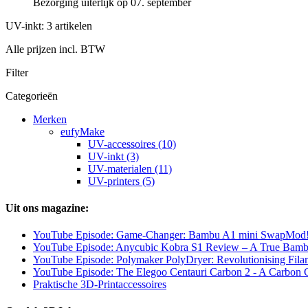
Bezorging uiterlijk op 07. september
UV-inkt: 3 artikelen
Alle prijzen incl. BTW
Filter
Categorieën
Merken
eufyMake
UV-accessoires (10)
UV-inkt (3)
UV-materialen (11)
UV-printers (5)
Uit ons magazine:
YouTube Episode: Game-Changer: Bambu A1 mini SwapMod
YouTube Episode: Anycubic Kobra S1 Review – A True Bamb
YouTube Episode: Polymaker PolyDryer: Revolutionising Fila
YouTube Episode: The Elegoo Centauri Carbon 2 - A Carbon
Praktische 3D-Printaccessoires