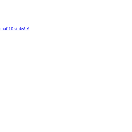
naf 10 stuks! ⚡️