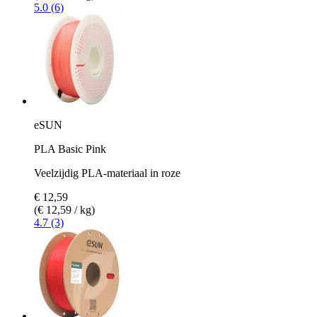
5.0 (6)
eSUN
PLA Basic Pink
Veelzijdig PLA-materiaal in roze
€ 12,59
(€ 12,59 / kg)
4.7 (3)