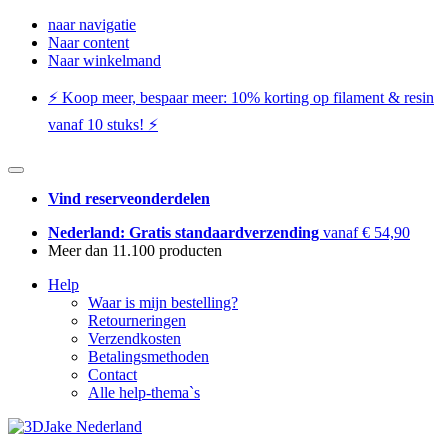
naar navigatie
Naar content
Naar winkelmand
⚡️ Koop meer, bespaar meer: ​​10% korting op filament & resin
vanaf 10 stuks! ⚡️
Vind reserveonderdelen
Nederland: Gratis standaardverzending
vanaf € 54,90
Meer dan 11.100 producten
Help
Waar is mijn bestelling?
Retourneringen
Verzendkosten
Betalingsmethoden
Contact
Alle help-thema`s