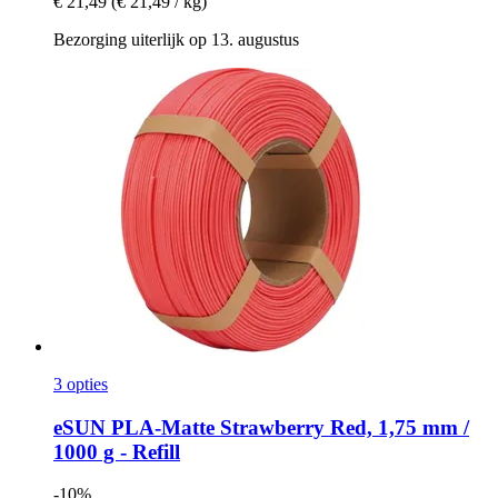
€ 21,49
(€ 21,49 / kg)
Bezorging uiterlijk op 13. augustus
3 opties
eSUN
PLA-​Matte Strawberry Red, 1,75 mm /
1000 g -​ Refill
-10%