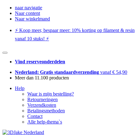
naar navigatie
Naar content
Naar winkelmand
⚡️ Koop meer, bespaar meer: ​​10% korting op filament & resin
vanaf 10 stuks! ⚡️
Vind reserveonderdelen
Nederland: Gratis standaardverzending
vanaf € 54,90
Meer dan 11.100 producten
Help
Waar is mijn bestelling?
Retourneringen
Verzendkosten
Betalingsmethoden
Contact
Alle help-thema`s