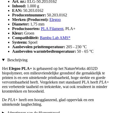
Art. nr.:
ELG-50.203.0162
Inhoud:
1.000 g
EAN:
50.203.0162
Producentnummer:
50.203.0162
Merken (Producent):
Elegoo
Diameter:
1,75 mm
Productsoorten:
PLA Filament
, PLA+
Kleur:
Groen
Compatibiliteit:
Bambu Lab AMS*
Systeem:
Spoel
Aanbevolen printtemperatuur:
205 - 230 °C
Aanbevolen warmtebedtemperatuur:
50 - 65 °C
Beschrijving
Het
Elegoo PLA+
is gebaseerd op het NatureWorks 4032D
biopolymeer, een milieuvriendelijke grondstof die gemakkelijk te
printen is en een uitstekende printbaarheid, hoge sterkte en goede
vervormbaarheid heeft. Vergeleken met standaard PLA heeft
PLA+
een verbeterde taaiheid en treksterkte, wat ook resulteert in minder
kromtrekken en broosheid.
De
PLA+
heeft een hoogglanzend, glad oppervlak en een
uitstekende laaghechting.
Afmetingen van de filamentspoel