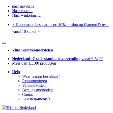
naar navigatie
Naar content
Naar winkelmand
⚡️ Koop meer, bespaar meer: ​​10% korting op filament & resin
vanaf 10 stuks! ⚡️
Vind reserveonderdelen
Nederland: Gratis standaardverzending
vanaf € 54,90
Meer dan 11.100 producten
Help
Waar is mijn bestelling?
Retourneringen
Verzendkosten
Betalingsmethoden
Contact
Alle help-thema`s