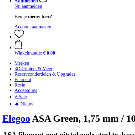
Aanmelden
Nu aanmelden
Ben je
nieuw hier?
Account aanmaken
Winkelmandje
€ 0,00
Merken
3D-Printers & Meer
Reserveonderdelen & Upgrades
Filament
Resin
Accessoires
⚡ Sale
🔥 Nieuw
Elegoo
ASA Green, 1,75 mm / 10
ASA filament met uitstekende sterkte, hard