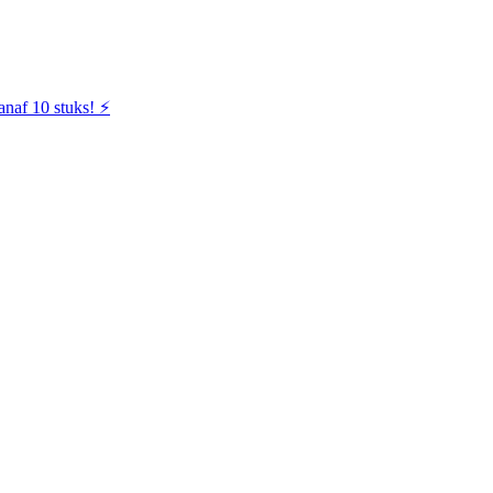
naf 10 stuks! ⚡️