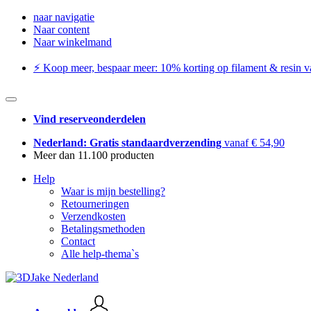
naar navigatie
Naar content
Naar winkelmand
⚡️ Koop meer, bespaar meer: ​​10% korting op filament & resin va
Vind reserveonderdelen
Nederland: Gratis standaardverzending
vanaf € 54,90
Meer dan 11.100 producten
Help
Waar is mijn bestelling?
Retourneringen
Verzendkosten
Betalingsmethoden
Contact
Alle help-thema`s