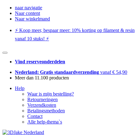
naar navigatie
Naar content
Naar winkelmand
⚡️ Koop meer, bespaar meer: ​​10% korting op filament & resin
vanaf 10 stuks! ⚡️
Vind reserveonderdelen
Nederland: Gratis standaardverzending
vanaf € 54,90
Meer dan 11.100 producten
Help
Waar is mijn bestelling?
Retourneringen
Verzendkosten
Betalingsmethoden
Contact
Alle help-thema`s