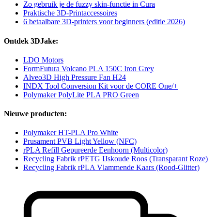
Zo gebruik je de fuzzy skin-functie in Cura
Praktische 3D-Printaccessoires
6 betaalbare 3D-printers voor beginners (editie 2026)
Ontdek 3DJake:
LDO Motors
FormFutura Volcano PLA 150C Iron Grey
Alveo3D High Pressure Fan H24
INDX Tool Conversion Kit voor de CORE One/+
Polymaker PolyLite PLA PRO Green
Nieuwe producten:
Polymaker HT-PLA Pro White
Prusament PVB Light Yellow (NFC)
rPLA Refill Gepureerde Eenhoorn (Multicolor)
Recycling Fabrik rPETG IJskoude Roos (Transparant Roze)
Recycling Fabrik rPLA Vlammende Kaars (Rood-Glitter)