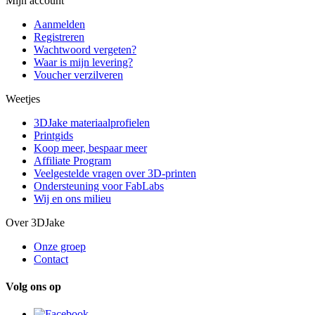
Mijn account
Aanmelden
Registreren
Wachtwoord vergeten?
Waar is mijn levering?
Voucher verzilveren
Weetjes
3DJake materiaalprofielen
Printgids
Koop meer, bespaar meer
Affiliate Program
Veelgestelde vragen over 3D-printen
Ondersteuning voor FabLabs
Wij en ons milieu
Over 3DJake
Onze groep
Contact
Volg ons op