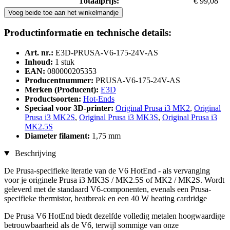
Totaalprijs:
€ 99,08
Voeg beide toe aan het winkelmandje
Productinformatie en technische details:
Art. nr.:
E3D-PRUSA-V6-175-24V-AS
Inhoud:
1 stuk
EAN:
080000205353
Producentnummer:
PRUSA-V6-175-24V-AS
Merken (Producent):
E3D
Productsoorten:
Hot-Ends
Speciaal voor 3D-printer:
Original Prusa i3 MK2
,
Original
Prusa i3 MK2S
,
Original Prusa i3 MK3S
,
Original Prusa i3
MK2.5S
Diameter filament:
1,75 mm
Beschrijving
De Prusa-specifieke iteratie van de V6 HotEnd - als vervanging
voor je originele Prusa i3 MK3S / MK2.5S of MK2 / MK2S. Wordt
geleverd met de standaard V6-componenten, evenals een Prusa-
specifieke thermistor, heatbreak en een 40 W heating cardridge
De Prusa V6 HotEnd biedt dezelfde volledig metalen hoogwaardige
betrouwbaarheid als de V6, terwijl sommige van onze