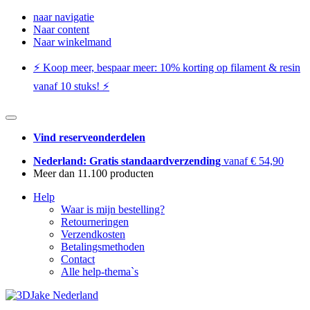
naar navigatie
Naar content
Naar winkelmand
⚡️ Koop meer, bespaar meer: ​​10% korting op filament & resin
vanaf 10 stuks! ⚡️
Vind reserveonderdelen
Nederland: Gratis standaardverzending
vanaf € 54,90
Meer dan 11.100 producten
Help
Waar is mijn bestelling?
Retourneringen
Verzendkosten
Betalingsmethoden
Contact
Alle help-thema`s