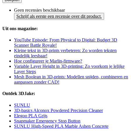
Geen recensies beschikbaar
Schrijf als eerste een recensie over dit product.
Uit ons magazine:
YouTube Episode: From Physical to Digital: Budget 3D
Scanner Battle Royale!
Kleine tekst in 3D-prints verbeteren: Zo worden teksten
eindelijk leesbaar!
Hoe configureer je Marlin-firmware?
Variable Layer Height in 3D-printing: Zo voorkom je lelijke
Layer Steps
Mesh Boolean in 3D-prints: Modellen snijden, combineren en
aanpassen zonder CAD!
Ontdek 3DJake:
SUNLU
3D-basics Alconox Powdered Precision Cleaner
Elegoo PLA Grijs
Snapmaker Emergency Stop Button
SUNLU High-Speed PLA Marble Ashen Concrete