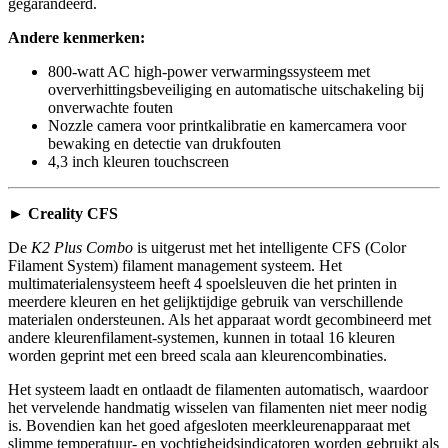
gegarandeerd.
Andere kenmerken:
800-watt AC high-power verwarmingssysteem met
oververhittingsbeveiliging en automatische uitschakeling bij
onverwachte fouten
Nozzle camera voor printkalibratie en kamercamera voor
bewaking en detectie van drukfouten
4,3 inch kleuren touchscreen
► Creality CFS
De
K2 Plus Combo
is uitgerust met het intelligente CFS (Color
Filament System) filament management systeem. Het
multimaterialensysteem heeft 4 spoelsleuven die het printen in
meerdere kleuren en het gelijktijdige gebruik van verschillende
materialen ondersteunen. Als het apparaat wordt gecombineerd met
andere kleurenfilament-systemen, kunnen in totaal 16 kleuren
worden geprint met een breed scala aan kleurencombinaties.
Het systeem laadt en ontlaadt de filamenten automatisch, waardoor
het vervelende handmatig wisselen van filamenten niet meer nodig
is. Bovendien kan het goed afgesloten meerkleurenapparaat met
slimme temperatuur- en vochtigheidsindicatoren worden gebruikt als