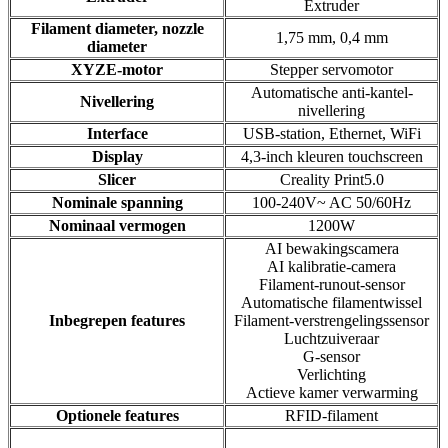
Extruder
Filament diameter, nozzle
1,75 mm, 0,4 mm
diameter
XYZE-motor
Stepper servomotor
Automatische anti-kantel-
Nivellering
nivellering
Interface
USB-station, Ethernet, WiFi
Display
4,3-inch kleuren touchscreen
Slicer
Creality Print5.0
Nominale spanning
100-240V~ AC 50/60Hz
Nominaal vermogen
1200W
AI bewakingscamera
AI kalibratie-camera
Filament-runout-sensor
Automatische filamentwissel
Inbegrepen features
Filament-verstrengelingssensor
Luchtzuiveraar
G-sensor
Verlichting
Actieve kamer verwarming
Optionele features
RFID-filament