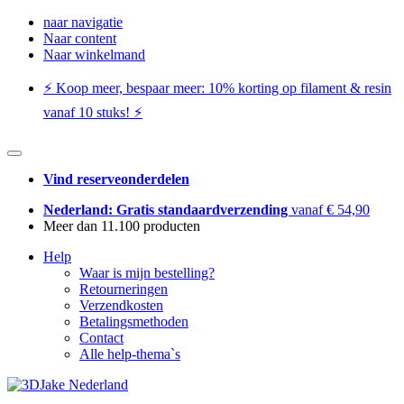
naar navigatie
Naar content
Naar winkelmand
⚡️ Koop meer, bespaar meer: ​​10% korting op filament & resin
vanaf 10 stuks! ⚡️
Vind reserveonderdelen
Nederland: Gratis standaardverzending
vanaf € 54,90
Meer dan 11.100 producten
Help
Waar is mijn bestelling?
Retourneringen
Verzendkosten
Betalingsmethoden
Contact
Alle help-thema`s