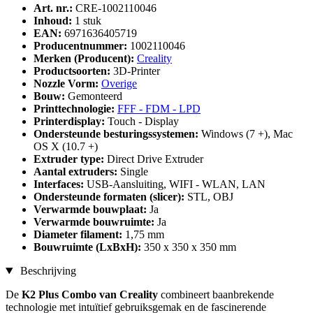
Art. nr.:
CRE-1002110046
Inhoud:
1 stuk
EAN:
6971636405719
Producentnummer:
1002110046
Merken (Producent):
Creality
Productsoorten:
3D-Printer
Nozzle Vorm:
Overige
Bouw:
Gemonteerd
Printtechnologie:
FFF - FDM - LPD
Printerdisplay:
Touch - Display
Ondersteunde besturingssystemen:
Windows (7 +), Mac
OS X (10.7 +)
Extruder type:
Direct Drive Extruder
Aantal extruders:
Single
Interfaces:
USB-Aansluiting, WIFI - WLAN, LAN
Ondersteunde formaten (slicer):
STL, OBJ
Verwarmde bouwplaat:
Ja
Verwarmde bouwruimte:
Ja
Diameter filament:
1,75 mm
Bouwruimte (LxBxH):
350 x 350 x 350 mm
Beschrijving
De
K2 Plus Combo van Creality
combineert baanbrekende
technologie met intuïtief gebruiksgemak en de fascinerende