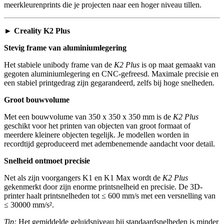
meerkleurenprints die je projecten naar een hoger niveau tillen.
► Creality K2 Plus
Stevig frame van aluminiumlegering
Het stabiele unibody frame van de
K2 Plus
is op maat gemaakt van
gegoten aluminiumlegering en CNC-gefreesd. Maximale precisie en
een stabiel printgedrag zijn gegarandeerd, zelfs bij hoge snelheden.
Groot bouwvolume
Met een bouwvolume van 350 x 350 x 350 mm is de
K2 Plus
geschikt voor het printen van objecten van groot formaat of
meerdere kleinere objecten tegelijk. Je modellen worden in
recordtijd geproduceerd met adembenemende aandacht voor detail.
Snelheid ontmoet precisie
Net als zijn voorgangers K1 en K1 Max wordt de
K2 Plus
gekenmerkt door zijn enorme printsnelheid en precisie. De 3D-
printer haalt printsnelheden tot ≤ 600 mm/s met een versnelling van
≤ 30000 mm/s².
Tip:
Het gemiddelde geluidsniveau bij standaardsnelheden is minder