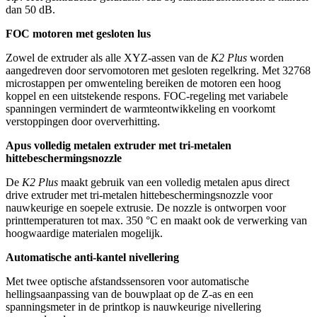
dan 50 dB.
FOC motoren met gesloten lus
Zowel de extruder als alle XYZ-assen van de
K2 Plus
worden
aangedreven door servomotoren met gesloten regelkring. Met 32768
microstappen per omwenteling bereiken de motoren een hoog
koppel en een uitstekende respons. FOC-regeling met variabele
spanningen vermindert de warmteontwikkeling en voorkomt
verstoppingen door oververhitting.
Apus volledig metalen extruder met tri-metalen
hittebeschermingsnozzle
De
K2 Plus
maakt gebruik van een volledig metalen apus direct
drive extruder met tri-metalen hittebeschermingsnozzle voor
nauwkeurige en soepele extrusie. De nozzle is ontworpen voor
printtemperaturen tot max. 350 °C en maakt ook de verwerking van
hoogwaardige materialen mogelijk.
Automatische anti-kantel nivellering
Met twee optische afstandssensoren voor automatische
hellingsaanpassing van de bouwplaat op de Z-as en een
spanningsmeter in de printkop is nauwkeurige nivellering