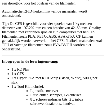
een droogbox voor het opslaan van de filamenten.
Automatische RFID-herkenning van de materialen wordt
ondersteund.
Tip:
De CFS is geschikt voor vier spoelen van 1 kg met een
diameter van 197-202 mm en een breedte van 42–68 mm. Creality
filamenten met kartonnen spoelen zijn compatibel met het CFS.
Filamenten zoals PLA, PETG, ABS, ASA of PA-CF kunnen
gemakkelijk worden verwerkt in het CFS; flexibele materialen zoals
TPU of vochtige filamenten zoals PVA/BVOH worden niet
ondersteund.
Inbegrepen in de leveringsomvang:
1 x K2 Plus
1 x CFS
2 x Hyper PLA met RFID-chip (Black, White), 500 g per
stuk
1 x Tool Kit inclusief:
Lijmstift, smeervet
Flush cutter, schraper, L-sleutelset
8 x schroevendraaier bits, 2 x inbus
schroevendraaierbits, handvat