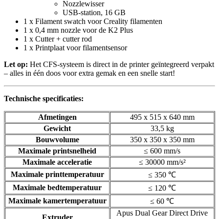
Nozzlewisser
USB-station, 16 GB
1 x Filament swatch voor Creality filamenten
1 x 0,4 mm nozzle voor de K2 Plus
1 x Cutter + cutter rod
1 x Printplaat voor filamentsensor
Let op:
Het CFS-systeem is direct in de printer geïntegreerd verpakt
– alles in één doos voor extra gemak en een snelle start!
Technische specificaties:
Afmetingen
495 x 515 x 640 mm
Gewicht
33,5 kg
Bouwvolume
350 x 350 x 350 mm
Maximale printsnelheid
≤ 600 mm/s
Maximale acceleratie
≤ 30000 mm/s²
Maximale printtemperatuur
≤ 350 ℃
Maximale bedtemperatuur
≤ 120 ℃
Maximale kamertemperatuur
≤ 60 ℃
Apus Dual Gear Direct Drive
Extruder