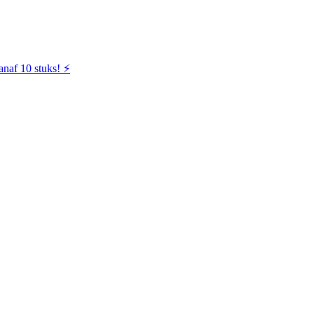
naf 10 stuks! ⚡️