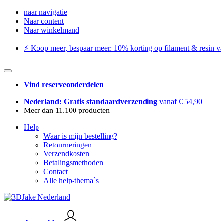
naar navigatie
Naar content
Naar winkelmand
⚡️ Koop meer, bespaar meer: ​​10% korting op filament & resin va
Vind reserveonderdelen
Nederland: Gratis standaardverzending
vanaf € 54,90
Meer dan 11.100 producten
Help
Waar is mijn bestelling?
Retourneringen
Verzendkosten
Betalingsmethoden
Contact
Alle help-thema`s