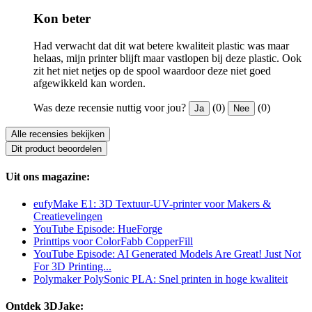
Kon beter
Had verwacht dat dit wat betere kwaliteit plastic was maar
helaas, mijn printer blijft maar vastlopen bij deze plastic. Ook
zit het niet netjes op de spool waardoor deze niet goed
afgewikkeld kan worden.
Was deze recensie nuttig voor jou?
(0)
(0)
Ja
Nee
Alle recensies bekijken
Dit product beoordelen
Uit ons magazine:
eufyMake E1: 3D Textuur-UV-printer voor Makers &
Creatievelingen
YouTube Episode: HueForge
Printtips voor ColorFabb CopperFill
YouTube Episode: AI Generated Models Are Great! Just Not
For 3D Printing...
Polymaker PolySonic PLA: Snel printen in hoge kwaliteit
Ontdek 3DJake: