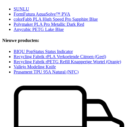
SUNLU
FormFutura AquaSolve™ PVA
colorFabb PLA High Speed Pro Sapphire Blue
Polymaker PLA Pro Metallic Dark Red
Anycubic PETG Lake Blue
Nieuwe producten:
BIQU PopStatus Status Indicator
Recycling Fabrik rPLA Verkoelende Citroen (Geel)
Recycling Fabrik rPETG Refill Knapperige Wortel (Oranje)
Vallejo Modeling Knife
Prusament TPU 95A Natural (NFC)