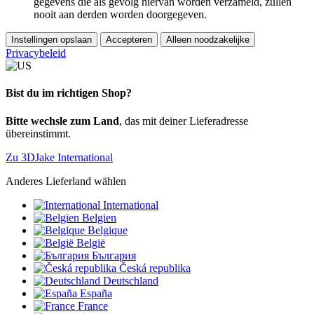
gegevens die als gevolg hiervan worden verzameld, zullen
nooit aan derden worden doorgegeven.
Instellingen opslaan
Accepteren
Alleen noodzakelijke
Privacybeleid
Bist du im richtigen Shop?
Bitte wechsle zum Land
, das mit deiner Lieferadresse
übereinstimmt.
Zu 3DJake International
Anderes Lieferland wählen
International
Belgien
Belgique
België
България
Česká republika
Deutschland
España
France