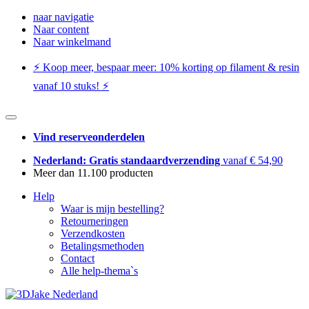
naar navigatie
Naar content
Naar winkelmand
⚡️ Koop meer, bespaar meer: ​​10% korting op filament & resin
vanaf 10 stuks! ⚡️
Vind reserveonderdelen
Nederland: Gratis standaardverzending
vanaf € 54,90
Meer dan 11.100 producten
Help
Waar is mijn bestelling?
Retourneringen
Verzendkosten
Betalingsmethoden
Contact
Alle help-thema`s