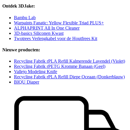
Ontdek 3DJake:
Bambu Lab
Warpaints Fanatic: Yellow Flexible Triad PLUS+
ALPHAPRINT All In One Cleaner
3D-basics Siliconen Kwast
Twotrees Verlengkabel voor de Houtfrees Kit
Nieuwe producten:
Recycling Fabrik rPLA Refill Kalmerende Lavendel (Violet)
Recycling Fabrik rPETG Kromme Banaan (Geel)
Vallejo Modeling Knife
Recycling Fabrik rPLA Refill Diepe Oceaan (Donkerblauw)
BIQU Diaper