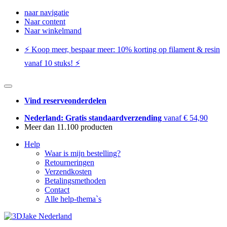
naar navigatie
Naar content
Naar winkelmand
⚡️ Koop meer, bespaar meer: ​​10% korting op filament & resin
vanaf 10 stuks! ⚡️
Vind reserveonderdelen
Nederland: Gratis standaardverzending
vanaf € 54,90
Meer dan 11.100 producten
Help
Waar is mijn bestelling?
Retourneringen
Verzendkosten
Betalingsmethoden
Contact
Alle help-thema`s