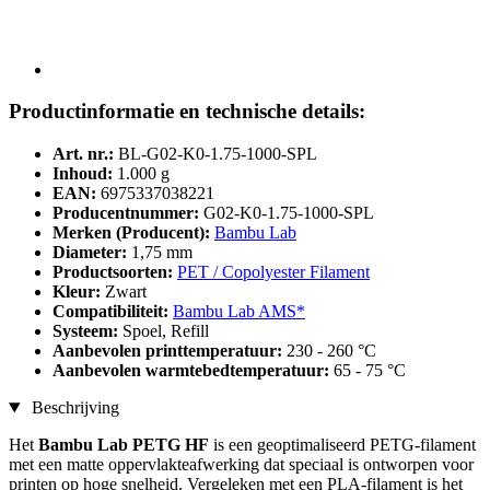
Productinformatie en technische details:
Art. nr.:
BL-G02-K0-1.75-1000-SPL
Inhoud:
1.000 g
EAN:
6975337038221
Producentnummer:
G02-K0-1.75-1000-SPL
Merken (Producent):
Bambu Lab
Diameter:
1,75 mm
Productsoorten:
PET / Copolyester Filament
Kleur:
Zwart
Compatibiliteit:
Bambu Lab AMS*
Systeem:
Spoel, Refill
Aanbevolen printtemperatuur:
230 - 260 °C
Aanbevolen warmtebedtemperatuur:
65 - 75 °C
Beschrijving
Het
Bambu Lab PETG HF
is een geoptimaliseerd PETG-filament
met een matte oppervlakteafwerking dat speciaal is ontworpen voor
printen op hoge snelheid. Vergeleken met een PLA-filament is het