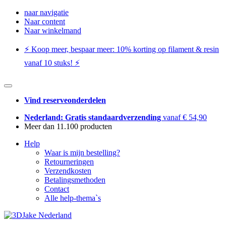
naar navigatie
Naar content
Naar winkelmand
⚡️ Koop meer, bespaar meer: ​​10% korting op filament & resin
vanaf 10 stuks! ⚡️
Vind reserveonderdelen
Nederland: Gratis standaardverzending
vanaf € 54,90
Meer dan 11.100 producten
Help
Waar is mijn bestelling?
Retourneringen
Verzendkosten
Betalingsmethoden
Contact
Alle help-thema`s