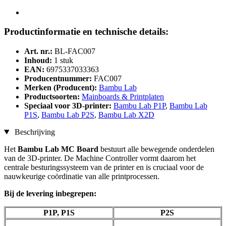
Productinformatie en technische details:
Art. nr.:
BL-FAC007
Inhoud:
1 stuk
EAN:
6975337033363
Producentnummer:
FAC007
Merken (Producent):
Bambu Lab
Productsoorten:
Mainboards & Printplaten
Speciaal voor 3D-printer:
Bambu Lab P1P
,
Bambu Lab
P1S
,
Bambu Lab P2S
,
Bambu Lab X2D
Beschrijving
Het
Bambu Lab MC Board
bestuurt alle bewegende onderdelen
van de 3D-printer. De Machine Controller vormt daarom het
centrale besturingssysteem van de printer en is cruciaal voor de
nauwkeurige coördinatie van alle printprocessen.
Bij de levering inbegrepen:
P1P, P1S
P2S