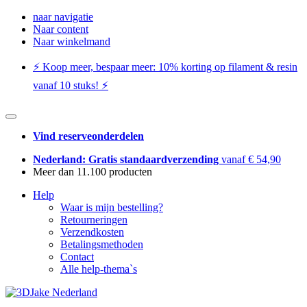
naar navigatie
Naar content
Naar winkelmand
⚡️ Koop meer, bespaar meer: ​​10% korting op filament & resin
vanaf 10 stuks! ⚡️
Vind reserveonderdelen
Nederland: Gratis standaardverzending
vanaf € 54,90
Meer dan 11.100 producten
Help
Waar is mijn bestelling?
Retourneringen
Verzendkosten
Betalingsmethoden
Contact
Alle help-thema`s