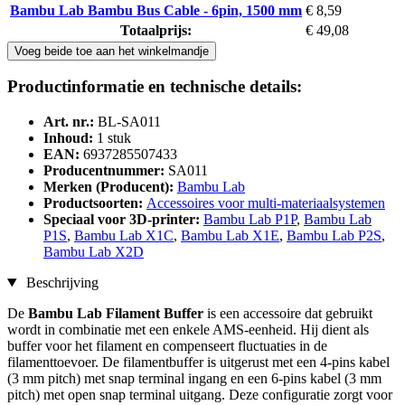
Bambu Lab Bambu Bus Cable - 6pin, 1500 mm
€ 8,59
Totaalprijs:
€ 49,08
Voeg beide toe aan het winkelmandje
Productinformatie en technische details:
Art. nr.:
BL-SA011
Inhoud:
1 stuk
EAN:
6937285507433
Producentnummer:
SA011
Merken (Producent):
Bambu Lab
Productsoorten:
Accessoires voor multi-materiaalsystemen
Speciaal voor 3D-printer:
Bambu Lab P1P
,
Bambu Lab
P1S
,
Bambu Lab X1C
,
Bambu Lab X1E
,
Bambu Lab P2S
,
Bambu Lab X2D
Beschrijving
De
Bambu Lab Filament Buffer
is een accessoire dat gebruikt
wordt in combinatie met een enkele AMS-eenheid. Hij dient als
buffer voor het filament en compenseert fluctuaties in de
filamenttoevoer. De filamentbuffer is uitgerust met een 4-pins kabel
(3 mm pitch) met snap terminal ingang en een 6-pins kabel (3 mm
pitch) met open snap terminal uitgang. Deze configuratie zorgt voor