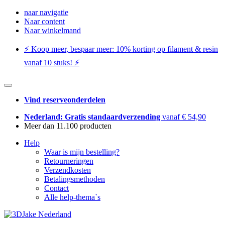
naar navigatie
Naar content
Naar winkelmand
⚡️ Koop meer, bespaar meer: ​​10% korting op filament & resin
vanaf 10 stuks! ⚡️
Vind reserveonderdelen
Nederland: Gratis standaardverzending
vanaf € 54,90
Meer dan 11.100 producten
Help
Waar is mijn bestelling?
Retourneringen
Verzendkosten
Betalingsmethoden
Contact
Alle help-thema`s