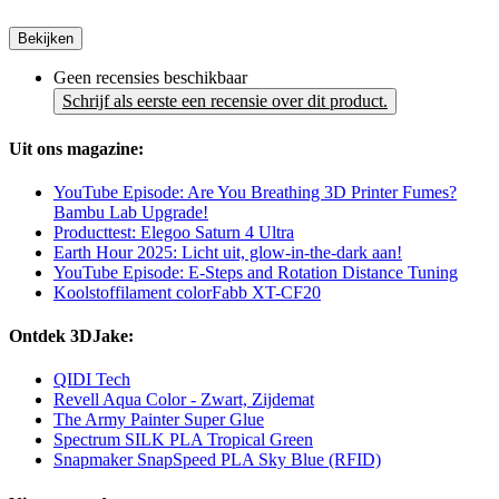
Bekijken
Geen recensies beschikbaar
Schrijf als eerste een recensie over dit product.
Uit ons magazine:
YouTube Episode: Are You Breathing 3D Printer Fumes?
Bambu Lab Upgrade!
Producttest: Elegoo Saturn 4 Ultra
Earth Hour 2025: Licht uit, glow-in-the-dark aan!
YouTube Episode: E-Steps and Rotation Distance Tuning
Koolstoffilament colorFabb XT-CF20
Ontdek 3DJake:
QIDI Tech
Revell Aqua Color - Zwart, Zijdemat
The Army Painter Super Glue
Spectrum SILK PLA Tropical Green
Snapmaker SnapSpeed PLA Sky Blue (RFID)