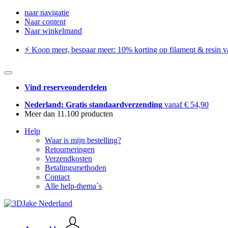
naar navigatie
Naar content
Naar winkelmand
⚡️ Koop meer, bespaar meer: ​​10% korting op filament & resin va
Vind reserveonderdelen
Nederland: Gratis standaardverzending
vanaf € 54,90
Meer dan 11.100 producten
Help
Waar is mijn bestelling?
Retourneringen
Verzendkosten
Betalingsmethoden
Contact
Alle help-thema`s