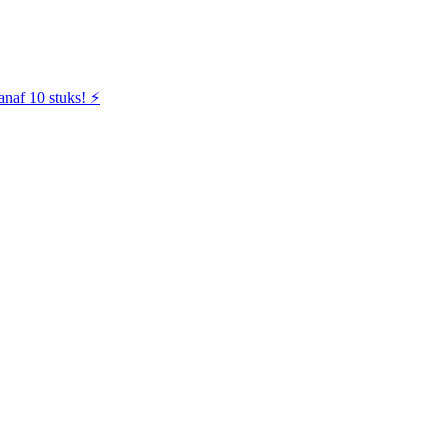
naf 10 stuks! ⚡️