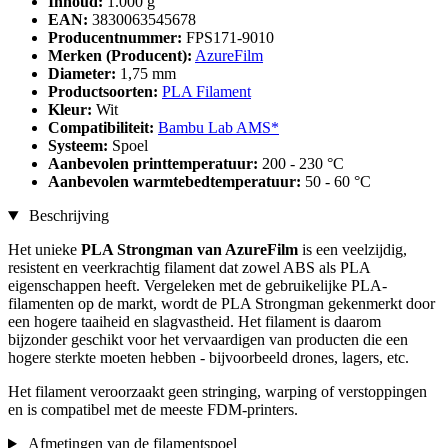
Inhoud:
1.000 g
EAN:
3830063545678
Producentnummer:
FPS171-9010
Merken (Producent):
AzureFilm
Diameter:
1,75 mm
Productsoorten:
PLA Filament
Kleur:
Wit
Compatibiliteit:
Bambu Lab AMS*
Systeem:
Spoel
Aanbevolen printtemperatuur:
200 - 230 °C
Aanbevolen warmtebedtemperatuur:
50 - 60 °C
Beschrijving
Het unieke
PLA Strongman van AzureFilm
is een veelzijdig,
resistent en veerkrachtig filament dat zowel ABS als PLA
eigenschappen heeft. Vergeleken met de gebruikelijke PLA-
filamenten op de markt, wordt de PLA Strongman gekenmerkt door
een hogere taaiheid en slagvastheid. Het filament is daarom
bijzonder geschikt voor het vervaardigen van producten die een
hogere sterkte moeten hebben - bijvoorbeeld drones, lagers, etc.
Het filament veroorzaakt geen stringing, warping of verstoppingen
en is compatibel met de meeste FDM-printers.
Afmetingen van de filamentspoel