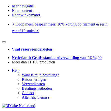
naar navigatie
Naar content
Naar winkelmand
⚡️ Koop meer, bespaar meer: ​​10% korting op filament & resin
vanaf 10 stuks! ⚡️
Vind reserveonderdelen
Nederland: Gratis standaardverzending
vanaf € 54,90
Meer dan 11.100 producten
Help
Waar is mijn bestelling?
Retourneringen
Verzendkosten
Betalingsmethoden
Contact
Alle help-thema`s