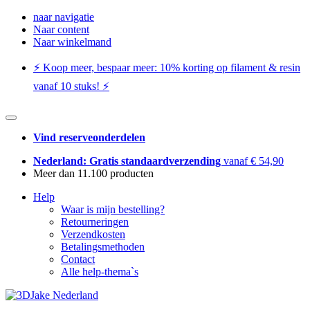
naar navigatie
Naar content
Naar winkelmand
⚡️ Koop meer, bespaar meer: ​​10% korting op filament & resin
vanaf 10 stuks! ⚡️
Vind reserveonderdelen
Nederland: Gratis standaardverzending
vanaf € 54,90
Meer dan 11.100 producten
Help
Waar is mijn bestelling?
Retourneringen
Verzendkosten
Betalingsmethoden
Contact
Alle help-thema`s