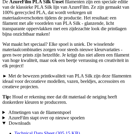
De
AzureFilm PLA Silk Unset
filamenten zijn een speciale editie
van de klassieke PLA Silk lijn van AzureFilm. Ze zijn gemaakt van
100% gerecycled PLA, dat wordt verkregen uit
materiaaloverschotten tijdens de productie. Het resultaat: een
filament met alle voordelen van PLA Silk - glanzende, licht
transparante oppervlakken met een zijdezachte look die printlagen
bijna onzichtbaar maken!
Wat maakt het speciaal? Elke spoel is uniek. De wisselende
materiaalcombinaties zorgen voor steeds nieuwe kleurvariaties -
geen twee prints zijn hetzelfde. Je krijgt dus niet alleen een filament
van hoge kwaliteit, maar ook een beetje verrassing en creativiteit in
elk project!
► Met de bewezen printkwaliteit van PLA Silk zijn deze filamenten
ideaal voor decoratieve modellen, vazen, beeldjes, accessoires en
creatieve projecten.
Tip:
Houd er rekening mee dat dit materiaal de neiging heeft
donkerdere kleuren te produceren.
Afmetingen van de filamentspoel
AzureFilm stapt over op nieuwe spoelen
Downloads
Technical Data Sheet
(305,15 KB)