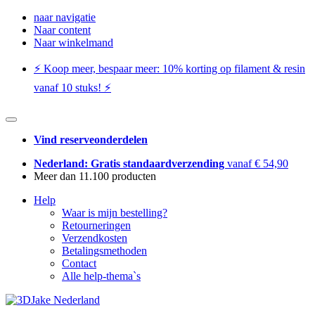
naar navigatie
Naar content
Naar winkelmand
⚡️ Koop meer, bespaar meer: ​​10% korting op filament & resin
vanaf 10 stuks! ⚡️
Vind reserveonderdelen
Nederland: Gratis standaardverzending
vanaf € 54,90
Meer dan 11.100 producten
Help
Waar is mijn bestelling?
Retourneringen
Verzendkosten
Betalingsmethoden
Contact
Alle help-thema`s