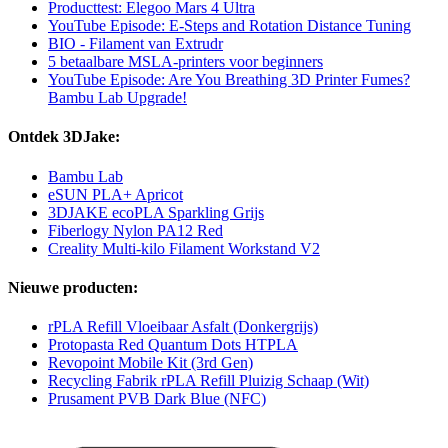
Producttest: Elegoo Mars 4 Ultra
YouTube Episode: E-Steps and Rotation Distance Tuning
BIO - Filament van Extrudr
5 betaalbare MSLA-printers voor beginners
YouTube Episode: Are You Breathing 3D Printer Fumes?
Bambu Lab Upgrade!
Ontdek 3DJake:
Bambu Lab
eSUN PLA+ Apricot
3DJAKE ecoPLA Sparkling Grijs
Fiberlogy Nylon PA12 Red
Creality Multi-kilo Filament Workstand V2
Nieuwe producten:
rPLA Refill Vloeibaar Asfalt (Donkergrijs)
Protopasta Red Quantum Dots HTPLA
Revopoint Mobile Kit (3rd Gen)
Recycling Fabrik rPLA Refill Pluizig Schaap (Wit)
Prusament PVB Dark Blue (NFC)