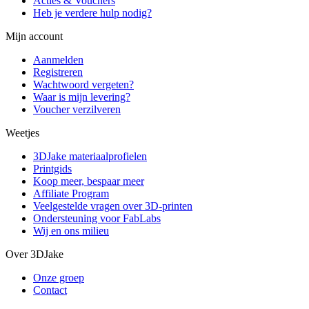
Acties & Vouchers
Heb je verdere hulp nodig?
Mijn account
Aanmelden
Registreren
Wachtwoord vergeten?
Waar is mijn levering?
Voucher verzilveren
Weetjes
3DJake materiaalprofielen
Printgids
Koop meer, bespaar meer
Affiliate Program
Veelgestelde vragen over 3D-printen
Ondersteuning voor FabLabs
Wij en ons milieu
Over 3DJake
Onze groep
Contact