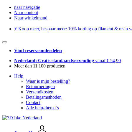
naar navigatie
Naar content
Naar winkelmand
⚡️ Koop meer, bespaar meer: ​​10% korting op filament & resin va
Vind reserveonderdelen
Nederland: Gratis standaardverzending
vanaf € 54,90
Meer dan 11.100 producten
Help
Waar is mijn bestelling?
Retourneringen
Verzendkosten
Betalingsmethoden
Contact
Alle help-thema`s