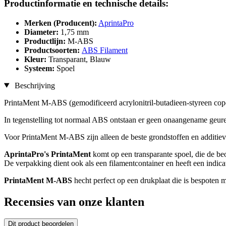
Productinformatie en technische details:
Merken (Producent):
AprintaPro
Diameter:
1,75 mm
Productlijn:
M-ABS
Productsoorten:
ABS Filament
Kleur:
Transparant, Blauw
Systeem:
Spoel
Beschrijving
PrintaMent M-ABS (gemodificeerd acrylonitril-butadieen-styreen copol
In tegenstelling tot normaal ABS ontstaan er geen onaangename geuren
Voor PrintaMent M-ABS zijn alleen de beste grondstoffen en additieve
AprintaPro's PrintaMent
komt op een transparante spoel, die de be
De verpakking dient ook als een filamentcontainer en heeft een indicat
PrintaMent M-ABS
hecht perfect op een drukplaat die is bespoten m
Recensies van onze klanten
Dit product beoordelen