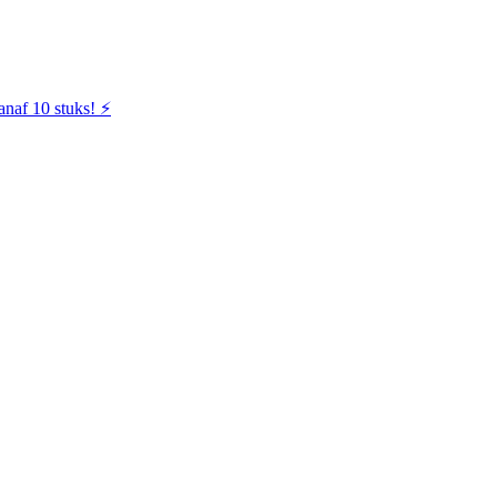
naf 10 stuks! ⚡️