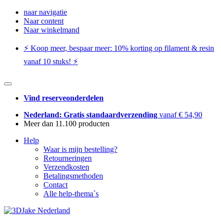
naar navigatie
Naar content
Naar winkelmand
⚡️ Koop meer, bespaar meer: ​​10% korting op filament & resin
vanaf 10 stuks! ⚡️
Vind reserveonderdelen
Nederland: Gratis standaardverzending
vanaf € 54,90
Meer dan 11.100 producten
Help
Waar is mijn bestelling?
Retourneringen
Verzendkosten
Betalingsmethoden
Contact
Alle help-thema`s