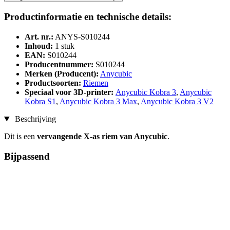
Productinformatie en technische details:
Art. nr.:
ANYS-S010244
Inhoud:
1 stuk
EAN:
S010244
Producentnummer:
S010244
Merken (Producent):
Anycubic
Productsoorten:
Riemen
Speciaal voor 3D-printer:
Anycubic Kobra 3
,
Anycubic
Kobra S1
,
Anycubic Kobra 3 Max
,
Anycubic Kobra 3 V2
Beschrijving
Dit is een
vervangende X-as riem van Anycubic
.
Bijpassend