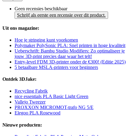
Geen recensies beschikbaar
Schrijf als eerste een recensie over dit product.
Uit ons magazine:
Hoe je stringing kunt voorkomen
Polymaker PolySonic PLA: Snel printen in hoge kwaliteit
Ueberschrift: Bambu Studio Modifiers: Zo optimaliseer je
jouw 3D-print precies daar waar het telt!
Entry-level FDM 3D-printer onder de €300! (Editie 2025)
5 betaalbare MSLA-printers voor beginners
Ontdek 3DJake:
Recycling Fabrik
nice essentials PLA Basic Light Green
Vallejo Tweezer
PROXXON MICROMOT-trafo NG 5/E
Elegoo PLA Rosewood
Nieuwe producten: