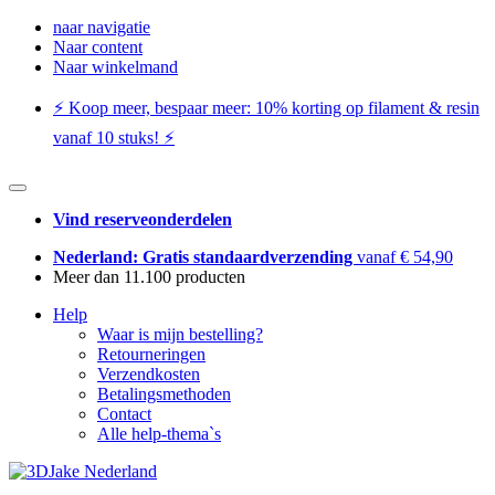
naar navigatie
Naar content
Naar winkelmand
⚡️ Koop meer, bespaar meer: ​​10% korting op filament & resin
vanaf 10 stuks! ⚡️
Vind reserveonderdelen
Nederland: Gratis standaardverzending
vanaf € 54,90
Meer dan 11.100 producten
Help
Waar is mijn bestelling?
Retourneringen
Verzendkosten
Betalingsmethoden
Contact
Alle help-thema`s