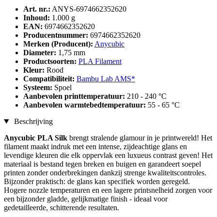
Art. nr.:
ANYS-6974662352620
Inhoud:
1.000 g
EAN:
6974662352620
Producentnummer:
6974662352620
Merken (Producent):
Anycubic
Diameter:
1,75 mm
Productsoorten:
PLA Filament
Kleur:
Rood
Compatibiliteit:
Bambu Lab AMS*
Systeem:
Spoel
Aanbevolen printtemperatuur:
210 - 240 °C
Aanbevolen warmtebedtemperatuur:
55 - 65 °C
Beschrijving
Anycubic PLA Silk
brengt stralende glamour in je printwereld! Het
filament maakt indruk met een intense, zijdeachtige glans en
levendige kleuren die elk oppervlak een luxueus contrast geven! Het
materiaal is bestand tegen breken en buigen en garandeert soepel
printen zonder onderbrekingen dankzij strenge kwaliteitscontroles.
Bijzonder praktisch: de glans kan specifiek worden geregeld.
Hogere nozzle temperaturen en een lagere printsnelheid zorgen voor
een bijzonder gladde, gelijkmatige finish - ideaal voor
gedetailleerde, schitterende resultaten.