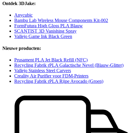
Ontdek 3DJake:
Anycubic
Bambu Lab Wireless Mouse Components Kit-002
FormFutura High Gloss PLA Blauw
SCANTIST 3D Vanishing Spray
Vallejo Game Ink Black Green
Nieuwe producten:
Prusament PLA Jet Black Refill (NFC)
Recycling Fabrik rPLA Galactische Nevel (Blauw-Glitter)
Vallejo Stainless Steel Carvers
Creality Air Purifier voor FDM-Printers
Recycling Fabrik rPLA Rijpe Avocado (Groen)