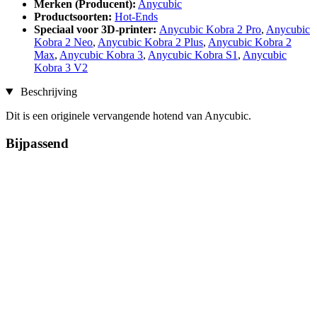
Merken (Producent):
Anycubic
Productsoorten:
Hot-Ends
Speciaal voor 3D-printer:
Anycubic Kobra 2 Pro
,
Anycubic
Kobra 2 Neo
,
Anycubic Kobra 2 Plus
,
Anycubic Kobra 2
Max
,
Anycubic Kobra 3
,
Anycubic Kobra S1
,
Anycubic
Kobra 3 V2
Beschrijving
Dit is een originele vervangende hotend van Anycubic.
Bijpassend