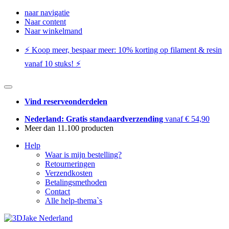
naar navigatie
Naar content
Naar winkelmand
⚡️ Koop meer, bespaar meer: ​​10% korting op filament & resin
vanaf 10 stuks! ⚡️
Vind reserveonderdelen
Nederland: Gratis standaardverzending
vanaf € 54,90
Meer dan 11.100 producten
Help
Waar is mijn bestelling?
Retourneringen
Verzendkosten
Betalingsmethoden
Contact
Alle help-thema`s