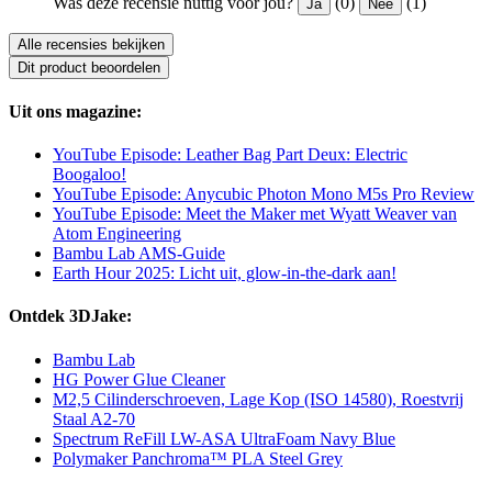
Was deze recensie nuttig voor jou?
(0)
(1)
Ja
Nee
Alle recensies bekijken
Dit product beoordelen
Uit ons magazine:
YouTube Episode: Leather Bag Part Deux: Electric
Boogaloo!
YouTube Episode: Anycubic Photon Mono M5s Pro Review
YouTube Episode: Meet the Maker met Wyatt Weaver van
Atom Engineering
Bambu Lab AMS-Guide
Earth Hour 2025: Licht uit, glow-in-the-dark aan!
Ontdek 3DJake:
Bambu Lab
HG Power Glue Cleaner
M2,5 Cilinderschroeven, Lage Kop (ISO 14580), Roestvrij
Staal A2-70
Spectrum ReFill LW-ASA UltraFoam Navy Blue
Polymaker Panchroma™ PLA Steel Grey