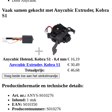
Door Anycubic
Vaak samen gekocht met Anycubic Extruder, Kobra
S1
Anycubic Hotend, Kobra S1 - 0,4 mm
€ 16,19
Anycubic Extruder, Kobra S1
€ 30,49
Totaalprijs:
€ 46,68
Voeg beide toe aan het winkelmandje
Productinformatie en technische details:
Art. nr.:
ANYS-S010276
Inhoud:
1 stuk
EAN:
S010350
Producentnummer:
S010276