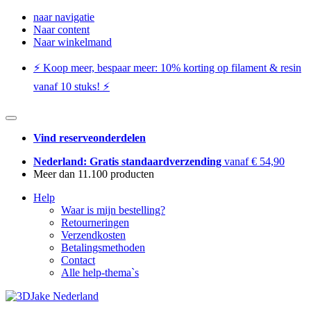
naar navigatie
Naar content
Naar winkelmand
⚡️ Koop meer, bespaar meer: ​​10% korting op filament & resin
vanaf 10 stuks! ⚡️
Vind reserveonderdelen
Nederland: Gratis standaardverzending
vanaf € 54,90
Meer dan 11.100 producten
Help
Waar is mijn bestelling?
Retourneringen
Verzendkosten
Betalingsmethoden
Contact
Alle help-thema`s