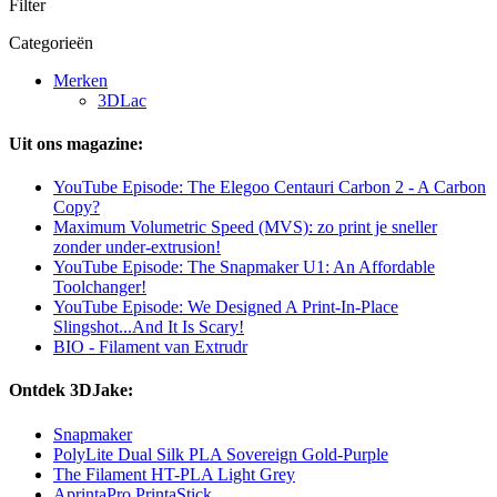
Filter
Categorieën
Merken
3DLac
Uit ons magazine:
YouTube Episode: The Elegoo Centauri Carbon 2 - A Carbon
Copy?
Maximum Volumetric Speed (MVS): zo print je sneller
zonder under-extrusion!
YouTube Episode: The Snapmaker U1: An Affordable
Toolchanger!
YouTube Episode: We Designed A Print-In-Place
Slingshot...And It Is Scary!
BIO - Filament van Extrudr
Ontdek 3DJake:
Snapmaker
PolyLite Dual Silk PLA Sovereign Gold-Purple
The Filament HT-PLA Light Grey
AprintaPro PrintaStick