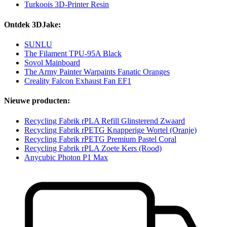
Turkoois 3D-Printer Resin
Ontdek 3DJake:
SUNLU
The Filament TPU-95A Black
Sovol Mainboard
The Army Painter Warpaints Fanatic Oranges
Creality Falcon Exhaust Fan EF1
Nieuwe producten:
Recycling Fabrik rPLA Refill Glinsterend Zwaard
Recycling Fabrik rPETG Knapperige Wortel (Oranje)
Recycling Fabrik rPETG Premium Pastel Coral
Recycling Fabrik rPLA Zoete Kers (Rood)
Anycubic Photon P1 Max