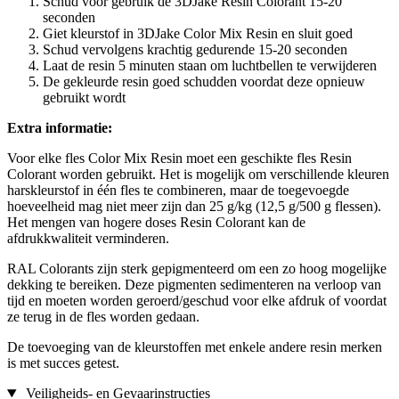
Schud voor gebruik de 3DJake Resin Colorant 15-20
seconden
Giet kleurstof in 3DJake Color Mix Resin en sluit goed
Schud vervolgens krachtig gedurende 15-20 seconden
Laat de resin 5 minuten staan om luchtbellen te verwijderen
De gekleurde resin goed schudden voordat deze opnieuw
gebruikt wordt
Extra informatie:
Voor elke fles Color Mix Resin moet een geschikte fles Resin
Colorant worden gebruikt. Het is mogelijk om verschillende kleuren
harskleurstof in één fles te combineren, maar de toegevoegde
hoeveelheid mag niet meer zijn dan 25 g/kg (12,5 g/500 g flessen).
Het mengen van hogere doses Resin Colorant kan de
afdrukkwaliteit verminderen.
RAL Colorants zijn sterk gepigmenteerd om een zo hoog mogelijke
dekking te bereiken. Deze pigmenten sedimenteren na verloop van
tijd en moeten worden geroerd/geschud voor elke afdruk of voordat
ze terug in de fles worden gedaan.
De toevoeging van de kleurstoffen met enkele andere resin merken
is met succes getest.
Veiligheids- en Gevaarinstructies