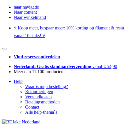
naar navigatie
Naar content
Naar winkelmand
⚡️ Koop meer, bespaar meer: ​​10% korting op filament & resin
vanaf 10 stuks! ⚡️
Vind reserveonderdelen
Nederland: Gratis standaardverzending
vanaf € 54,90
Meer dan 11.100 producten
Help
Waar is mijn bestelling?
Retourneringen
Verzendkosten
Betalingsmethoden
Contact
Alle help-thema`s