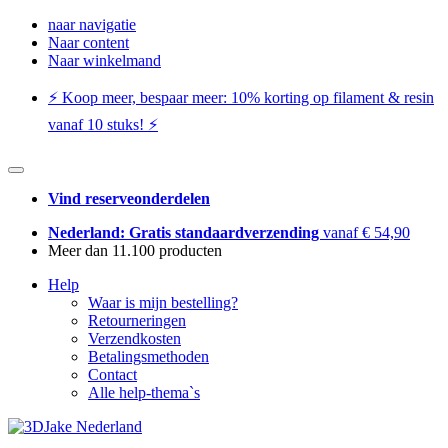
naar navigatie
Naar content
Naar winkelmand
⚡️ Koop meer, bespaar meer: ​​10% korting op filament & resin
vanaf 10 stuks! ⚡️
Vind reserveonderdelen
Nederland: Gratis standaardverzending
vanaf € 54,90
Meer dan 11.100 producten
Help
Waar is mijn bestelling?
Retourneringen
Verzendkosten
Betalingsmethoden
Contact
Alle help-thema`s