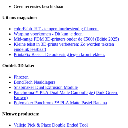
Geen recensies beschikbaar
Uit ons magazine:
colorFabb_HT - temperatuurbestendig filament
Warping voorkomen - Dit kun je doen
Mid-range FDM 3D-printers onder de €500! (Editie 2025)
Kleine tekst in 3D-prints verbeteren: Zo worden teksten
eindelijk leesbaar!
PrintaFix Basic - De oplossing tegen kromtrekken.
Ontdek 3DJake:
Phrozen
BondTech Naaldlagers
Snapmaker Dual Extrusion Module
Panchroma™ PLA Dual Matte Camouflage (Dark Green-
Brown)
Polymaker Panchroma™ PLA Matte Pastel Banana
Nieuwe producten:
Vallejo Pick & Place Double Ended Tool