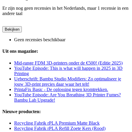
Er zijn nog geen recensies in het Nederlands, maar 1 recensie in een
andere taal
Bekijken
Geen recensies beschikbaar
Uit ons magazine:
Mid-range FDM 3D-printers onder de €500! (Editie 2025)
YouTube Episode: This is what will happen in 2025 in 3D
Printing
Ueberschrift: Bambu Studio Modifiers: Zo optimaliseer je
jouw 3D-print precies daar waar het telt!
PrintaFix Basic - De oplossing tegen kromtrekken.
YouTube Episode: Are You Breathing 3D Printer Fumes?
Bambu Lab Upgrade!
Nieuwe producten:
Recycling Fabrik rPLA Premium Matte Black
Recycling Fabrik rPLA Refill Zoete Kers (Rood)