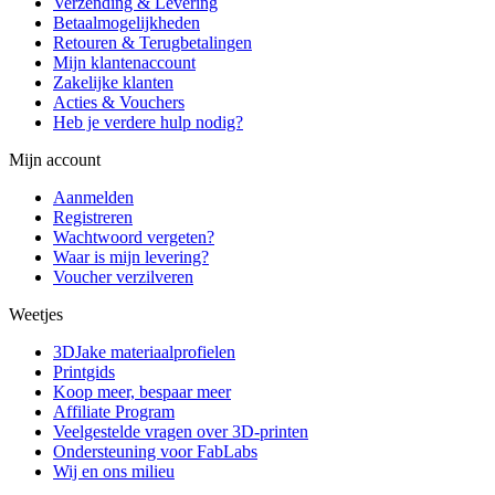
Verzending & Levering
Betaalmogelijkheden
Retouren & Terugbetalingen
Mijn klantenaccount
Zakelijke klanten
Acties & Vouchers
Heb je verdere hulp nodig?
Mijn account
Aanmelden
Registreren
Wachtwoord vergeten?
Waar is mijn levering?
Voucher verzilveren
Weetjes
3DJake materiaalprofielen
Printgids
Koop meer, bespaar meer
Affiliate Program
Veelgestelde vragen over 3D-printen
Ondersteuning voor FabLabs
Wij en ons milieu