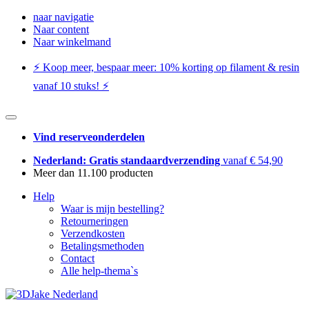
naar navigatie
Naar content
Naar winkelmand
⚡️ Koop meer, bespaar meer: ​​10% korting op filament & resin
vanaf 10 stuks! ⚡️
Vind reserveonderdelen
Nederland: Gratis standaardverzending
vanaf € 54,90
Meer dan 11.100 producten
Help
Waar is mijn bestelling?
Retourneringen
Verzendkosten
Betalingsmethoden
Contact
Alle help-thema`s