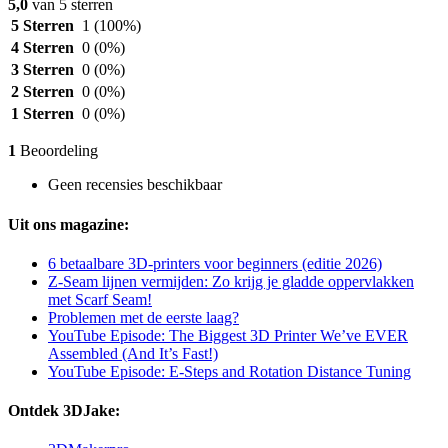
5,0
van 5 sterren
5 Sterren
1
(100%)
4 Sterren
0
(0%)
3 Sterren
0
(0%)
2 Sterren
0
(0%)
1 Sterren
0
(0%)
1
Beoordeling
Geen recensies beschikbaar
Uit ons magazine:
6 betaalbare 3D-printers voor beginners (editie 2026)
Z-Seam lijnen vermijden: Zo krijg je gladde oppervlakken
met Scarf Seam!
Problemen met de eerste laag?
YouTube Episode: The Biggest 3D Printer We’ve EVER
Assembled (And It’s Fast!)
YouTube Episode: E-Steps and Rotation Distance Tuning
Ontdek 3DJake: