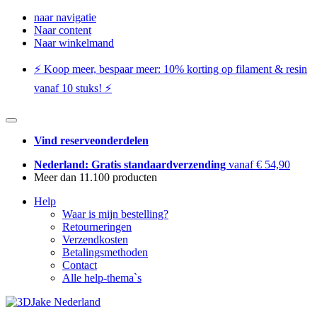
naar navigatie
Naar content
Naar winkelmand
⚡️ Koop meer, bespaar meer: ​​10% korting op filament & resin
vanaf 10 stuks! ⚡️
Vind reserveonderdelen
Nederland: Gratis standaardverzending
vanaf € 54,90
Meer dan 11.100 producten
Help
Waar is mijn bestelling?
Retourneringen
Verzendkosten
Betalingsmethoden
Contact
Alle help-thema`s