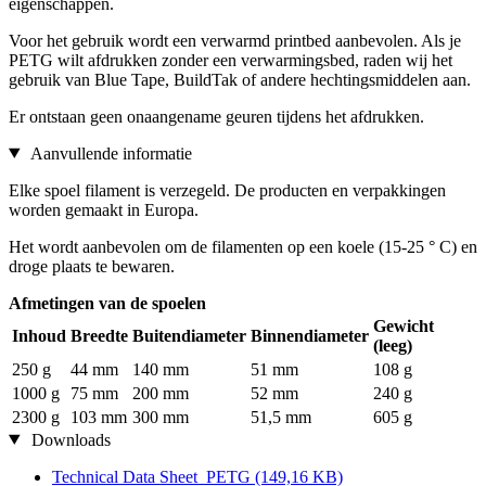
eigenschappen.
Voor het gebruik wordt een verwarmd printbed aanbevolen. Als je
PETG wilt afdrukken zonder een verwarmingsbed, raden wij het
gebruik van Blue Tape, BuildTak of andere hechtingsmiddelen aan.
Er ontstaan geen onaangename geuren tijdens het afdrukken.
Aanvullende informatie
Elke spoel filament is verzegeld. De producten en verpakkingen
worden gemaakt in Europa.
Het wordt aanbevolen om de filamenten op een koele (15-25 ° C) en
droge plaats te bewaren.
Afmetingen van de spoelen
Gewicht
Inhoud
Breedte
Buitendiameter
Binnendiameter
(leeg)
250 g
44 mm
140 mm
51 mm
108 g
1000 g
75 mm
200 mm
52 mm
240 g
2300 g
103 mm
300 mm
51,5 mm
605 g
Downloads
Technical Data Sheet_PETG
(149,16 KB)