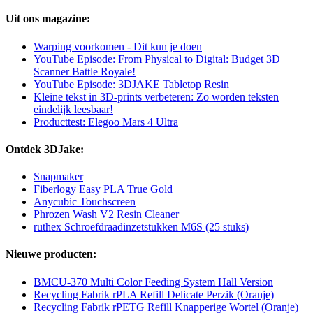
Uit ons magazine:
Warping voorkomen - Dit kun je doen
YouTube Episode: From Physical to Digital: Budget 3D
Scanner Battle Royale!
YouTube Episode: 3DJAKE Tabletop Resin
Kleine tekst in 3D-prints verbeteren: Zo worden teksten
eindelijk leesbaar!
Producttest: Elegoo Mars 4 Ultra
Ontdek 3DJake:
Snapmaker
Fiberlogy Easy PLA True Gold
Anycubic Touchscreen
Phrozen Wash V2 Resin Cleaner
ruthex Schroefdraadinzetstukken M6S (25 stuks)
Nieuwe producten:
BMCU-370 Multi Color Feeding System Hall Version
Recycling Fabrik rPLA Refill Delicate Perzik (Oranje)
Recycling Fabrik rPETG Refill Knapperige Wortel (Oranje)