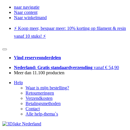
naar navigatie
Naar content
Naar winkelmand
⚡️ Koop meer, bespaar meer: ​​10% korting op filament & resin
vanaf 10 stuks! ⚡️
Vind reserveonderdelen
Nederland: Gratis standaardverzending
vanaf € 54,90
Meer dan 11.100 producten
Help
Waar is mijn bestelling?
Retourneringen
Verzendkosten
Betalingsmethoden
Contact
Alle help-thema`s