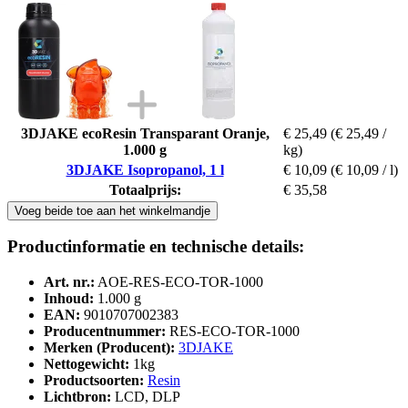
3DJAKE ecoResin Transparant Oranje,
€ 25,49
(€ 25,49 /
1.000 g
kg)
3DJAKE Isopropanol, 1 l
€ 10,09
(€ 10,09 / l)
Totaalprijs:
€ 35,58
Voeg beide toe aan het winkelmandje
Productinformatie en technische details:
Art. nr.:
AOE-RES-ECO-TOR-1000
Inhoud:
1.000 g
EAN:
9010707002383
Producentnummer:
RES-ECO-TOR-1000
Merken (Producent):
3DJAKE
Nettogewicht:
1kg
Productsoorten:
Resin
Lichtbron:
LCD, DLP