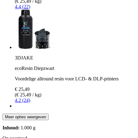
(€ 25,49 / kg)
4.4 (22)
3DJAKE
ecoResin Diepzwart
Voordelige allround resin voor LCD- & DLP-printers
€ 25,49
(€ 25,49 / kg)
4.2 (24)
Meer opties weergeven
Inhoud:
1.000 g