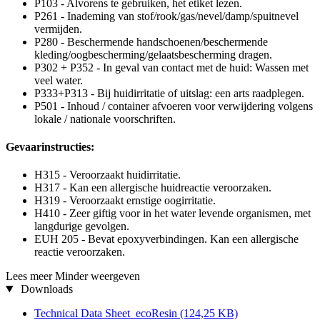
P103 - Alvorens te gebruiken, het etiket lezen.
P261 - Inademing van stof/rook/gas/nevel/damp/spuitnevel
vermijden.
P280 - Beschermende handschoenen/beschermende
kleding/oogbescherming/gelaatsbescherming dragen.
P302 + P352 - In geval van contact met de huid: Wassen met
veel water.
P333+P313 - Bij huidirritatie of uitslag: een arts raadplegen.
P501 - Inhoud / container afvoeren voor verwijdering volgens
lokale / nationale voorschriften.
Gevaarinstructies:
H315 - Veroorzaakt huidirritatie.
H317 - Kan een allergische huidreactie veroorzaken.
H319 - Veroorzaakt ernstige oogirritatie.
H410 - Zeer giftig voor in het water levende organismen, met
langdurige gevolgen.
EUH 205 - Bevat epoxyverbindingen. Kan een allergische
reactie veroorzaken.
Lees meer
Minder weergeven
Downloads
Technical Data Sheet_ecoResin
(124,25 KB)