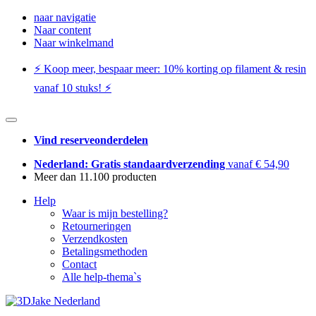
naar navigatie
Naar content
Naar winkelmand
⚡️ Koop meer, bespaar meer: ​​10% korting op filament & resin
vanaf 10 stuks! ⚡️
Vind reserveonderdelen
Nederland: Gratis standaardverzending
vanaf € 54,90
Meer dan 11.100 producten
Help
Waar is mijn bestelling?
Retourneringen
Verzendkosten
Betalingsmethoden
Contact
Alle help-thema`s